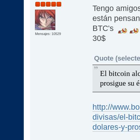
Tengo amigos
están pensan
BTC's
Mensajes: 10529
30$
Quote (selecte
El bitcoin al
prosigue su é
http://www.bo
divisas/el-bit
dolares-y-pro