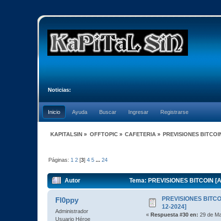
Noticias:
Inicio
Ayuda
Buscar
Ingresar
Registrarse
KAPITALSIN
»
OFFTOPIC
»
CAFETERIA
»
PREVISIONES BITCOIN 
Páginas:
1
2
[
3
]
4
5
...
24
Autor
Tema: PREVISIONES BITCOIN [AT
PREVISIONES BITCOI
Fl0ppy
12-2024]
Administrador
«
Respuesta #30 en:
29 de Ma
Usuario Héroe