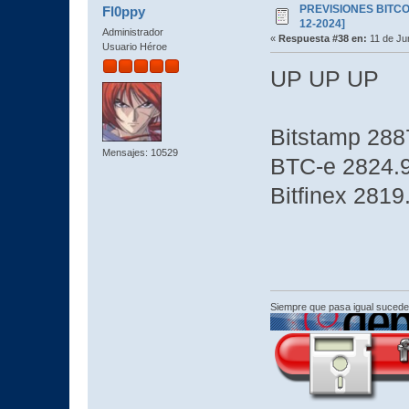
PREVISIONES BITCOI
Fl0ppy
12-2024]
Administrador
«
Respuesta #38 en:
11 de Jun
Usuario Héroe
UP UP UP
Bitstamp 288
Mensajes: 10529
BTC-e 2824.
Bitfinex 2819
Siempre que pasa igual sucede