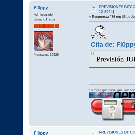
PREVISIONES BITCOI
Fl0ppy
12-2024]
Administrador
«
Respuesta #36 en:
05 de Jun
Usuario Héroe
Cita de: Fl0p
Mensajes: 10529
Previsión J
Siempre que pasa igual sucede
PREVISIONES BITCOI
Fl0ppy