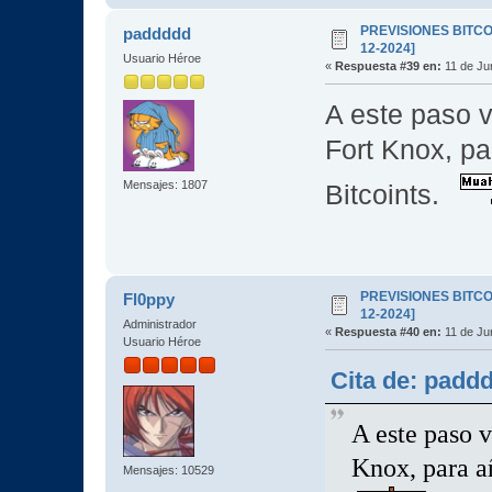
PREVISIONES BITCOI
paddddd
12-2024]
Usuario Héroe
«
Respuesta #39 en:
11 de Jun
A este paso v
Fort Knox, pa
Mensajes: 1807
Bitcoints.
PREVISIONES BITCOI
Fl0ppy
12-2024]
Administrador
«
Respuesta #40 en:
11 de Jun
Usuario Héroe
Cita de: padd
A este paso v
Knox, para a
Mensajes: 10529