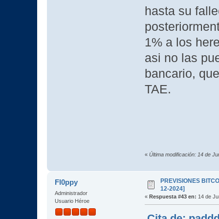
hasta su fall
posteriorment
1% a los here
asi no las pu
bancario, que
TAE.
«
Última modificación: 14 de J
PREVISIONES BITCOI
Fl0ppy
12-2024]
Administrador
«
Respuesta #43 en:
14 de Ju
Usuario Héroe
Cita de: padd