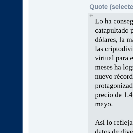
Quote (selecte
Lo ha consegu
catapultado p
dólares, la 
las criptodi
virtual para 
meses ha logr
nuevo récord 
protagonizad
precio de 1.4
mayo.
Así lo reflej
datos de div