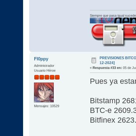
Siempre que pasa igual sucede
PREVISIONES BITCOI
Fl0ppy
12-2024]
Administrador
«
Respuesta #33 en:
05 de Jun
Usuario Héroe
Pues ya esta
Bitstamp 268
Mensajes: 10529
BTC-e 2609.
Bitfinex 2623