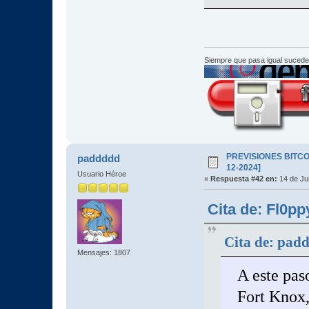
Siempre que pasa igual sucede
PREVISIONES BITCOI
paddddd
12-2024]
Usuario Héroe
«
Respuesta #42 en:
14 de Ju
Cita de: Fl0pp
Cita de: padd
Mensajes: 1807
A este pas
Fort Knox,