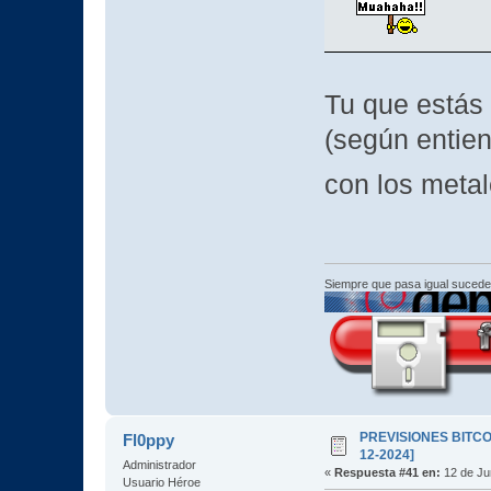
Tu que estás 
(según entien
con los meta
Siempre que pasa igual sucede
PREVISIONES BITCOI
Fl0ppy
12-2024]
Administrador
«
Respuesta #41 en:
12 de Jun
Usuario Héroe