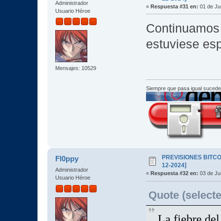
Administrador
«
Respuesta #31 en:
01 de Ju
Usuario Héroe
Continuamos 
estuviese es
Mensajes: 10529
Siempre que pasa igual sucede
PREVISIONES BITCOI
Fl0ppy
12-2024]
Administrador
«
Respuesta #32 en:
03 de Ju
Usuario Héroe
Quote (selecte
La fiebre del