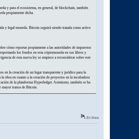
neda y para el ecosistema, en general, de blockchain, también
eda propiamente dicha.
da y legal moneda. Bitcoin seguirá siendo tratada como activo
 sobre cómo reportar propiamente a las autoridades de impuestos
 reportando los fondos en esta criptomoneda en sus libros y
igencia de esta nueva ley se empiece a reconsiderar sobre este
s en la creación de un lugar transparente y jurídico para la
 la obra en cuanto a la creación de proyectos en la incubadora
plicación de la plataforma Hyperledger. Asimismo, también se ha
e mayor transa de Bitcoin.
En línea