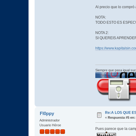
Al precio que lo compró
NOTA:
TODO ESTO ES ESPEC
NOTA 2:
SI QUEREIS APRENDE
https://www.kapitalsin.co
Siempre que pasa igual su
Re:A LOS QUE E
Fl0ppy
«
Respuesta #5 en:
Administrador
Usuario Héroe
Pues parece que la camp