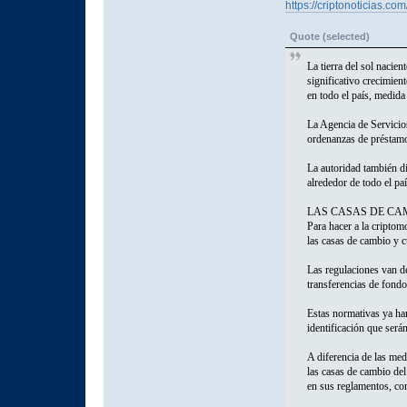
https://criptonoticias.c
Quote (selected)
La tierra del sol nacie
significativo crecimien
en todo el país, medida
La Agencia de Servicio
ordenanzas de préstamo
La autoridad también di
alrededor de todo el pa
LAS CASAS DE CA
Para hacer a la criptom
las casas de cambio y c
Las regulaciones van de
transferencias de fondo
Estas normativas ya han
identificación que será
A diferencia de las med
las casas de cambio del
en sus reglamentos, com