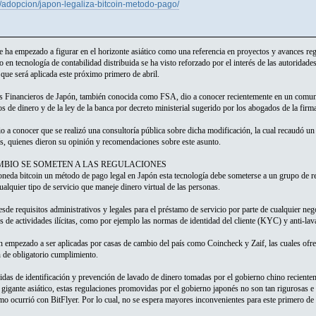
om/adopcion/japon-legaliza-bitcoin-metodo-pago/
nte ha empezado a figurar en el horizonte asiático como una referencia en proyectos y avances reg
to en tecnología de contabilidad distribuida se ha visto reforzado por el interés de las autorida
 que será aplicada este próximo primero de abril.
s Financieros de Japón, también conocida como FSA, dio a conocer recientemente en un comunica
s de dinero y de la ley de la banca por decreto ministerial sugerido por los abogados de la fi
o a conocer que se realizó una consultoría pública sobre dicha modificación, la cual recaudó u
ís, quienes dieron su opinión y recomendaciones sobre este asunto.
MBIO SE SOMETEN A LAS REGULACIONES
oneda bitcoin un método de pago legal en Japón esta tecnología debe someterse a un grupo de r
ualquier tipo de servicio que maneje dinero virtual de las personas.
sde requisitos administrativos y legales para el préstamo de servicio por parte de cualquier ne
s de actividades ilícitas, como por ejemplo las normas de identidad del cliente (KYC) y anti-l
 empezado a ser aplicadas por casas de cambio del país como Coincheck y Zaif, las cuales ofre
n de obligatorio cumplimiento.
idas de identificación y prevención de lavado de dinero tomadas por el gobierno chino reciente
 gigante asiático, estas regulaciones promovidas por el gobierno japonés no son tan rigurosas e
o ocurrió con BitFlyer. Por lo cual, no se espera mayores inconvenientes para este primero de 