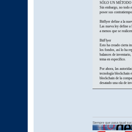
SÓLO UN MÉTODO
Sin embargo, no todo es
posee sus contratiemp
Bitflyer define a la nu
Las nueva ley define a
a menos que se realicen
BitFlyer
Esto ha creado cierta i
los fondos, así lo ha r
balances de inventario,
tema en específico.
Por ahora, las autorida
tecnología blockchain e
blockchain de la compañ
desatado una ola de inv
Siempre que pasa igual su