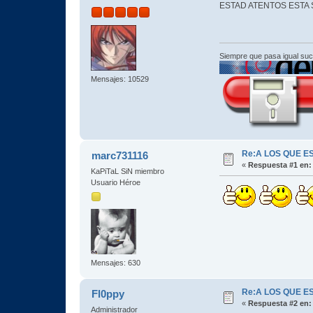
ESTAD ATENTOS ESTA
Siempre que pasa igual su
Mensajes: 10529
Re:A LOS QUE E
marc731116
«
Respuesta #1 en:
KaPiTaL SiN miembro
Usuario Héroe
Mensajes: 630
Re:A LOS QUE E
Fl0ppy
«
Respuesta #2 en:
Administrador