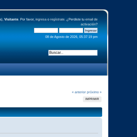
a),
Visitante
. Por favor,
ingresa
o
regístrate
. ¿Perdiste tu
email de
activación
?
08 de Agosto de 2026, 05:37:19 pm
« anterior
próximo »
IMPRIMIR