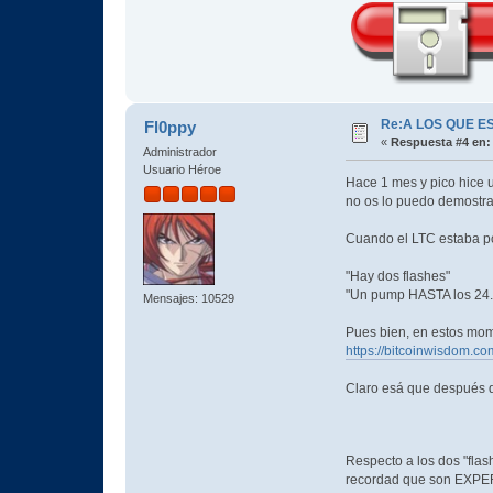
Re:A LOS QUE E
Fl0ppy
«
Respuesta #4 en:
Administrador
Usuario Héroe
Hace 1 mes y pico hice 
no os lo puedo demostrar, 
Cuando el LTC estaba po
"Hay dos flashes"
"Un pump HASTA los 24.5
Mensajes: 10529
Pues bien, en estos mom
https://bitcoinwisdom.co
Claro esá que después d
Respecto a los dos "fla
recordad que son EXP