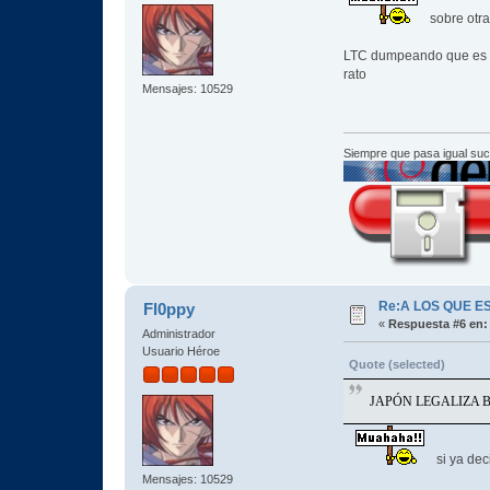
sobre otra
LTC dumpeando que es ger
rato
Mensajes: 10529
Siempre que pasa igual su
Re:A LOS QUE E
Fl0ppy
«
Respuesta #6 en:
Administrador
Usuario Héroe
Quote (selected)
JAPÓN LEGALIZA 
si ya dec
Mensajes: 10529