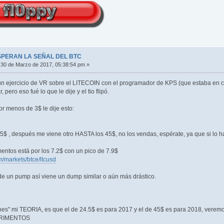
SPERAN LA SEÑAL DEL BTC
30 de Marzo de 2017, 05:38:54 pm »
un ejercicio de VR sobre el LITECOIN con el programador de KPS (que estaba en c
pero eso fué lo que le dije y el tio flipó.
r menos de 3$ le dije esto:
$ , después me viene otro HASTA los 45$, no los vendas, espérate, ya que si lo h
entos está por los 7.2$ con un pico de 7.9$
m/markets/btce/ltcusd
e un pump así viene un dump similar o aún más drástico.
shes" mi TEORIA, es que el de 24.5$ es para 2017 y el de 45$ es para 2018, verem
ERIMENTOS