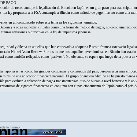
 DE PAGO
 color de rosas, aunque la legalización de Bitcoin en Japón es un gran paso para esta criptomo
os. La ley propuesta a la FSA contempla a Bitcoin como método de pago, más no como una mon
eva ley en un comunicado sobre este tema en los siguientes términos:
 Bitcoin y a otras monedas virtuales como una forma de método de pagos, no como una reconoci
 futuras revisiones o directivas en la ley de impuestos japonesa.
nseguridad y dilema en aquellos que han empezado a adoptar a Bitcoin frente a este vacío legal
eportado Nikkei Asian Review. Por los momentos, aquellos inversionistas en Bitcoin han estado
 así como también reflejados como “pasivos”. No obstante, se espera que luego de la puesta en v
des japonesas, así como las grandes compañías y consorcios del país, parecen estar más enfocado
n miras de una aplicación financiera nacional. El grupo financiero Mizuho se ha puesto manos a
ía para evaluar la aplicación de pagos transfronterizos, uso de bitcoin a nivel bancario y la a
ersionistas de gigantes financieros en conjunto con el posicionamiento de Japón como el país d
cede lo mismo