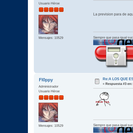
Usuario Héroe
La prevision para de aq
Siempre que pasa igual su
Mensajes: 10529
Re:A LOS QUE E
Fl0ppy
«
Respuesta #3 en:
Administrador
Usuario Héroe
Siempre que pasa igual su
Mensajes: 10529