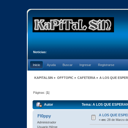
Noticias:
Inicio
Ayuda
Buscar
Ingresar
Registrarse
KAPITALSIN
»
OFFTOPIC
»
CAFETERIA
»
A LOS QUE ESPER
Páginas: [
1
]
Autor
Tema: A LOS QUE ESPERAN 
A LOS QUE ESPE
Fl0ppy
«
en:
28 de Marzo de
Administrador
Usuario Héroe