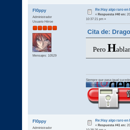
Re:Hay algo raro en l
Fl0ppy
«
Respuesta #40 en:
20
Administrador
10:37:21 pm »
Usuario Héroe
Cita de: Drag
H
Pero
ablan
Mensajes: 10529
Siempre que pasa igual sucede
Re:Hay algo raro en l
Fl0ppy
«
Respuesta #41 en:
20
Administrador
10:38:26 pm »