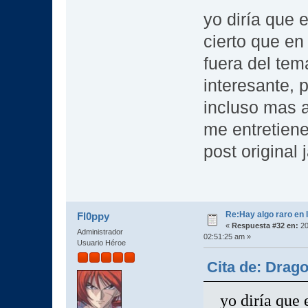
yo diría que e
cierto que en
fuera del tem
interesante, 
incluso mas a
me entretien
post original 
Re:Hay algo raro en l
Fl0ppy
«
Respuesta #32 en:
20
Administrador
02:51:25 am »
Usuario Héroe
Cita de: Drag
yo diría que 