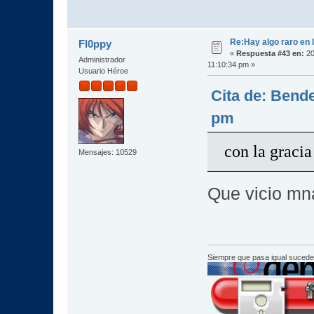
Re:Hay algo raro en l
Fl0ppy
«
Respuesta #43 en:
20
Administrador
11:10:34 pm »
Usuario Héroe
Cita de: Bende
pm
con la graci
Mensajes: 10529
Que vicio mn
Siempre que pasa igual sucede