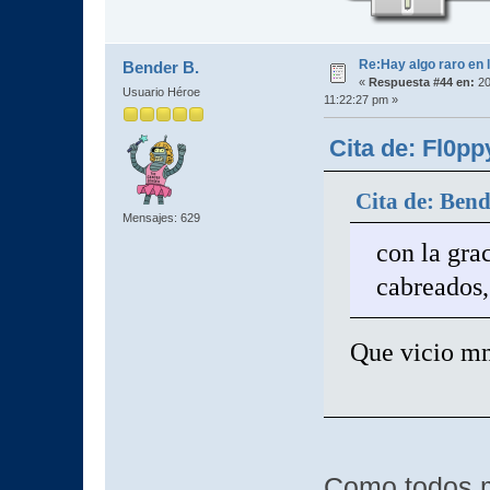
Re:Hay algo raro en l
Bender B.
«
Respuesta #44 en:
20
Usuario Héroe
11:22:27 pm »
Cita de: Fl0pp
Cita de: Bend
Mensajes: 629
con la gra
cabreados
Que vicio mn
Como todos 