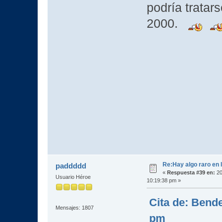
podría tratar
2000.
Re:Hay algo raro en l
paddddd
«
Respuesta #39 en:
20
Usuario Héroe
10:19:38 pm »
Cita de: Bende
Mensajes: 1807
pm