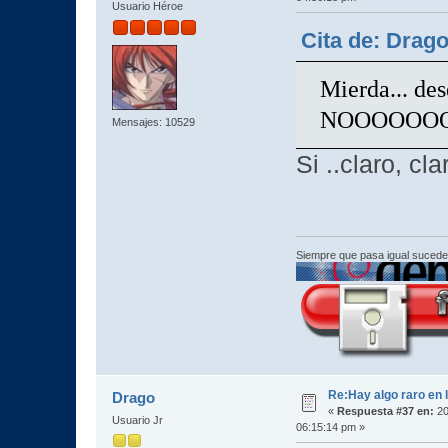
Usuario Héroe
Cita de: Drag
Mierda... des
NOOOOOOOOO
Mensajes: 10529
Si ..claro, cla
Siempre que pasa igual sucede
Re:Hay algo raro en l
Drago
«
Respuesta #37 en:
20
Usuario Jr
06:15:14 pm »