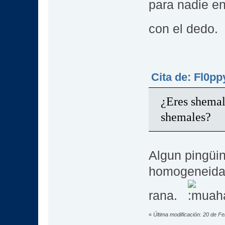
para nadie en
con el dedo
Cita de: Fl0pp
¿Eres shemal
shemales?
Algun pingüin
homogeneidad
rana.
«
Última modificación: 20 de F