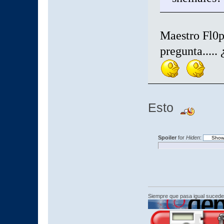
Maestro Fl0p
pregunta..
Esto
Spoiler
for
Hiden
:
Siempre que pasa igual sucede