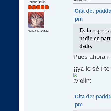
Usuario Héroe
Cita de: padd
pm
Es la especia
Mensajes: 10529
nadie en part
dedo.
Pues ahora n
¡¡ya lo sé!! 
Cita de: padd
pm