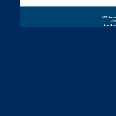
SMF 2.0.1
Simp
Anecdota