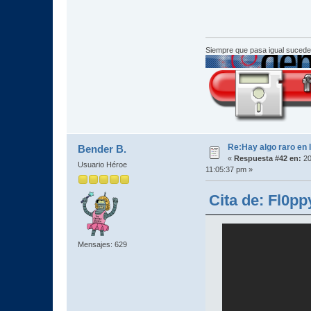
Siempre que pasa igual sucede
Re:Hay algo raro en l
Bender B.
«
Respuesta #42 en:
20
Usuario Héroe
11:05:37 pm »
Cita de: Fl0pp
Mensajes: 629