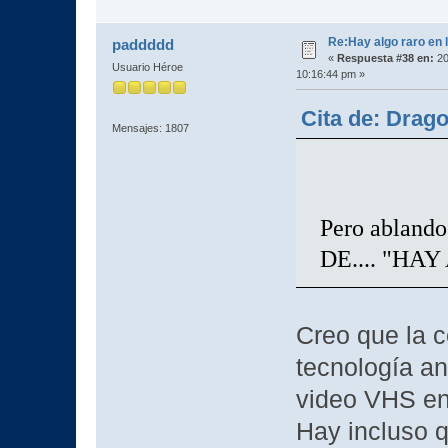
Re:Hay algo raro en l
paddddd
«
Respuesta #38 en:
20
Usuario Héroe
10:16:44 pm »
Cita de: Drag
Mensajes: 1807
Pero ablando
DE.... "HA
Creo que la 
tecnología an
video VHS en
Hay incluso 