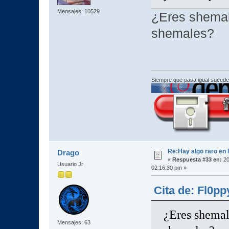
Mensajes: 10529
¿Eres shemal
shemales?
Siempre que pasa igual sucede
Re:Hay algo raro en l
Drago
«
Respuesta #33 en:
20
Usuario Jr
02:16:30 pm »
Cita de: Fl0pp
¿Eres shemal
Mensajes: 63