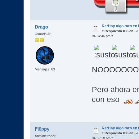
Re:Hay algo raro en l
Drago
«
Respuesta #35 en:
20
Usuario Jr
04:34:46 pm »
NOOOOOOOOO!
Mensajes: 63
Pero ahora e
con eso
Re:Hay algo raro en l
Fl0ppy
«
Respuesta #36 en:
20
Administrador
04:36:18 pm »