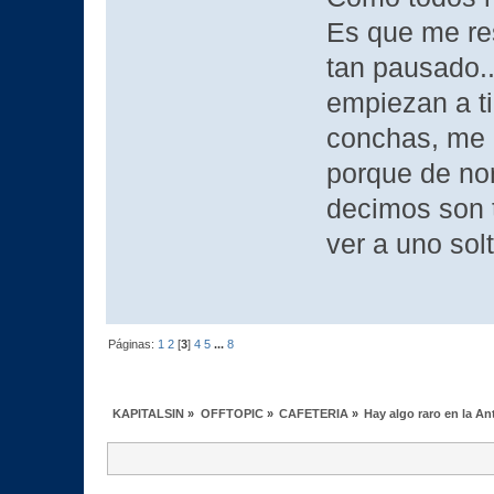
Es que me res
tan pausado.
empiezan a ti
conchas, me 
porque de no
decimos son 
ver a uno sol
Páginas:
1
2
[
3
]
4
5
...
8
KAPITALSIN
»
OFFTOPIC
»
CAFETERIA
»
Hay algo raro en la An