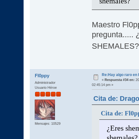
shemales?
Maestro Fl0p
pregunta...
SHEMALES
Re:Hay algo raro en l
Fl0ppy
«
Respuesta #34 en:
20
Administrador
02:45:14 pm »
Usuario Héroe
Cita de: Drag
Cita de: Fl0p
Mensajes: 10529
¿Eres shem
shemales?