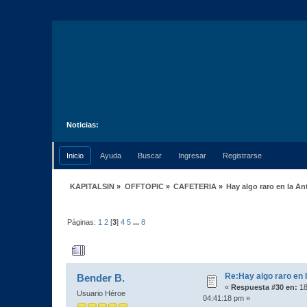
Noticias:
Inicio
Ayuda
Buscar
Ingresar
Registrarse
KAPITALSIN
»
OFFTOPIC
»
CAFETERIA
»
Hay algo raro en la An
Páginas:
1
2
[
3
]
4
5
...
8
Autor
Tema: Hay algo raro en la Antár
Re:Hay algo raro en l
Bender B.
«
Respuesta #30 en:
18
Usuario Héroe
04:41:18 pm »