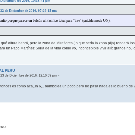
e Diciembre de 2016, 10:38:41 pm
n 22 de Diciembre de 2016, 07:29:15 pm
ito porque parece un balcón al Pacífico ideal para "irse" (suicida mode ON).
ué altura habrá, pero la zona de Miraflores (lo que sería la zona pija) rondará lo
ra un Paco Martínez Soria de la vida como yo, inconcebible vivir allí: grande no, l
AL PERU
23 de Diciembre de 2016, 12:10:39 pm »
ntonces es como aca,un 6,1 bambolea un poco pero no pasa nada.es lo bueno de viv
ERU