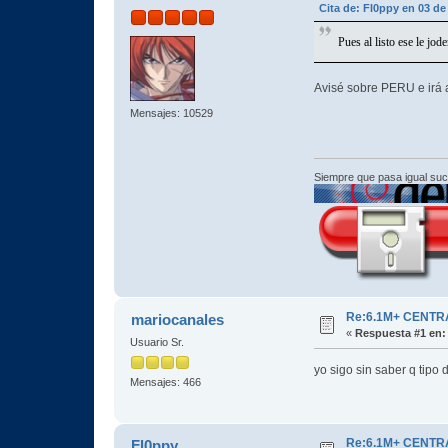
Cita de: Fl0ppy en 03 d
Pues al listo ese le jo
Avisé sobre PERU e irá
Mensajes: 10529
Siempre que pasa igual su
Re:6.1M+ CENTR
mariocanales
«
Respuesta #1 en:
Usuario Sr.
yo sigo sin saber q tipo
Mensajes: 466
Re:6.1M+ CENTR
Fl0ppy