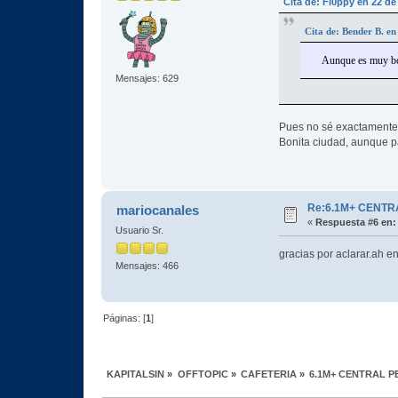
Cita de: Fl0ppy en 22 d
Cita de: Bender B. e
Aunque es muy bon
Mensajes: 629
Pues no sé exactamente q
Bonita ciudad, aunque pa
Re:6.1M+ CENTR
mariocanales
«
Respuesta #6 en:
Usuario Sr.
gracias por aclarar.ah e
Mensajes: 466
Páginas: [
1
]
KAPITALSIN
»
OFFTOPIC
»
CAFETERIA
»
6.1M+ CENTRAL P