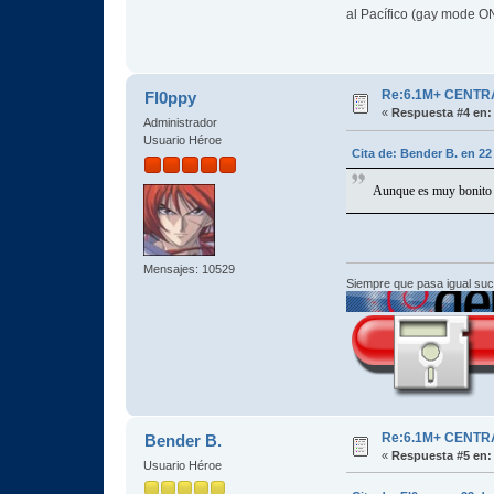
al Pacífico (gay mode ON
Re:6.1M+ CENTR
Fl0ppy
«
Respuesta #4 en:
Administrador
Usuario Héroe
Cita de: Bender B. en 22
Aunque es muy bonito p
Mensajes: 10529
Siempre que pasa igual su
Re:6.1M+ CENTR
Bender B.
«
Respuesta #5 en:
Usuario Héroe