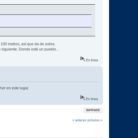
s 100 metros, así que da de sobra.
o siguiente. Donde esté un pueblo...
En línea
ir en este lugar.
En línea
IMPRIMIR
« anterior
próximo »