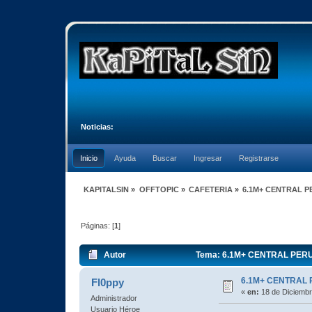
Noticias:
Inicio
Ayuda
Buscar
Ingresar
Registrarse
KAPITALSIN
»
OFFTOPIC
»
CAFETERIA
»
6.1M+ CENTRAL P
Páginas: [
1
]
Autor
Tema: 6.1M+ CENTRAL PERU 
6.1M+ CENTRAL
Fl0ppy
«
en:
18 de Diciembr
Administrador
Usuario Héroe