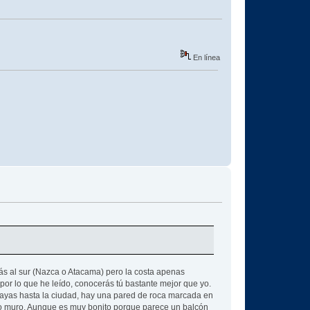
En línea
más al sur (Nazca o Atacama) pero la costa apenas
por lo que he leído, conocerás tú bastante mejor que yo.
playas hasta la ciudad, hay una pared de roca marcada en
to muro. Aunque es muy bonito porque parece un balcón