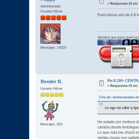
«
Respuesta #2 en:
Administrador
Usuario Héroe
Pues ahora uno de 4.8 
Siempre que pasa igual su
Mensajes: 10529
Re:6.1M+ CENTR
Bender B.
«
Respuesta #3 en:
Usuario Héroe
Cita de: mariocanales e
yo sigo sin saber q tip
He estado por motivos de
Mensajes: 629
cambia desde Antofagasta
Lo que más me chocó es 
ciertas zonas con carte