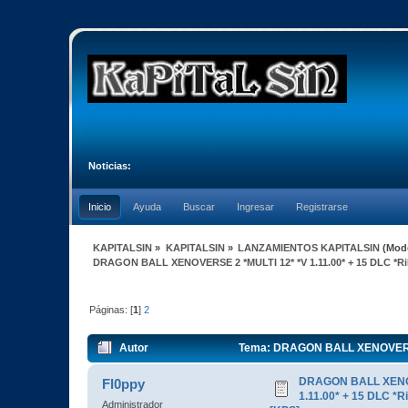
Noticias:
Inicio
Ayuda
Buscar
Ingresar
Registrarse
KAPITALSIN
»
KAPITALSIN
»
LANZAMIENTOS KAPITALSIN
(Mod
DRAGON BALL XENOVERSE 2 *MULTI 12* *V 1.11.00* + 15 DLC *
Páginas: [
1
]
2
Autor
Tema: DRAGON BALL XENOVERSE 
(Leído 14053 veces)
DRAGON BALL XENOV
Fl0ppy
1.11.00* + 15 DLC 
Administrador