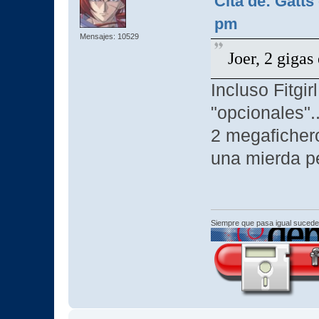
Cita de: Gatts
pm
Mensajes: 10529
Joer, 2 gigas
Incluso Fitgi
"opcionales".
2 megaficher
una mierda pe
Siempre que pasa igual sucede