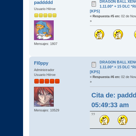
DRAGON BALL XENOV
paddddd
1.11.00* + 15 DLC 
Usuario Héroe
[KPS]
«
Respuesta #5 en:
02 de Nov
»
Mensajes: 1807
DRAGON BALL XENOV
Fl0ppy
1.11.00* + 15 DLC 
Administrador
[KPS]
Usuario Héroe
«
Respuesta #6 en:
02 de Nov
»
Cita de: padd
05:49:33 am
Mensajes: 10529