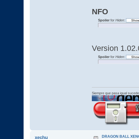
NFO
Spoiler
for
Hiden
:
Version 1.02
Spoiler
for
Hiden
:
Siempre que pasa igual sucede
DRAGON BALL XENOV
xechu