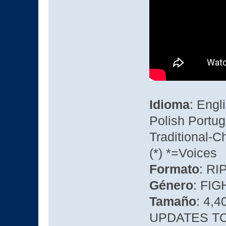
Idioma
: Engl
Polish Portu
Traditional-
(*) *=Voices
Formato
: R
Género
: FIG
Tamaño
: 4,4
UPDATES TO 