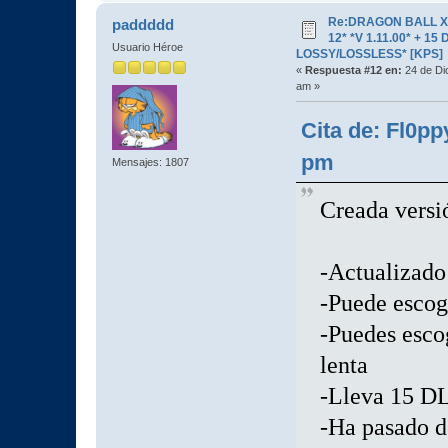
Re:DRAGON BALL X
paddddd
12* *V 1.11.00* + 15
Usuario Héroe
LOSSY/LOSSLESS* [KPS]
«
Respuesta #12 en:
24 de Di
am »
Cita de: Fl0pp
pm
Mensajes: 1807
Creada versi
-Actualizado 
-Puede escoge
-Puedes escog
lenta
-Lleva 15 D
-Ha pasado 