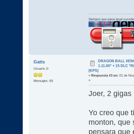
Siempre que pasa igual sucede
DRAGON BALL XENOV
Gatts
1.11.00* + 15 DLC 
Usuario Jr
[KPS]
«
Respuesta #3 en:
01 de Nov
»
Mensajes: 69
Joer, 2 gigas 
Yo creo que t
monton, que s
pensara que 