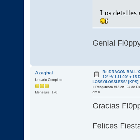
Los detalles 
Genial Fl0pp
Re:DRAGON BALL X
Azaghal
12* *V 1.11.00* + 15
Usuario Completo
LOSSY/LOSSLESS* [KPS]
«
Respuesta #13 en:
24 de Di
am »
Mensajes: 170
Gracias Fl0p
Felices Fiest