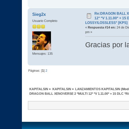
Re:DRAGON BALL X
Sieg2x
12* *V 1.11.00* + 15
Usuario Completo
LOSSY/LOSSLESS* [KPS]
«
Respuesta #14 en:
24 de Di
pm »
Gracias por l
Mensajes: 135
Páginas: [
1
]
2
KAPITALSIN
»
KAPITALSIN
»
LANZAMIENTOS KAPITALSIN
(Mod
DRAGON BALL XENOVERSE 2 *MULTI 12* *V 1.11.00* + 15 DLC *