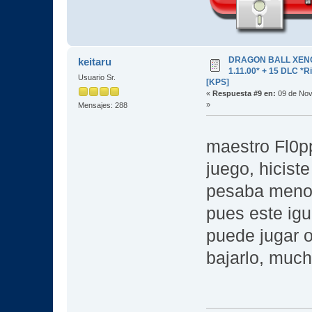
DRAGON BALL XENOV
keitaru
1.11.00* + 15 DLC 
Usuario Sr.
[KPS]
«
Respuesta #9 en:
09 de Nov
»
Mensajes: 288
maestro Fl0
juego, hicist
pesaba menos 
pues este igu
puede jugar o
bajarlo, much