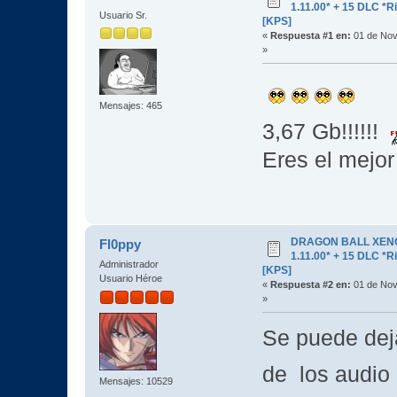
1.11.00* + 15 DLC 
Usuario Sr.
[KPS]
«
Respuesta #1 en:
01 de Nov
»
Mensajes: 465
3,67 Gb!!!!!!
Eres el mejo
DRAGON BALL XENOV
Fl0ppy
1.11.00* + 15 DLC 
Administrador
[KPS]
Usuario Héroe
«
Respuesta #2 en:
01 de Nov
»
Se puede deja
de los audio
Mensajes: 10529