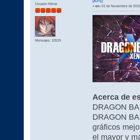
[KPS]
Usuario Héroe
«
en:
01 de Noviembre de 2016
Mensajes: 10529
Acerca de es
DRAGON BAL
DRAGON BAL
gráficos mejo
el mayor y m