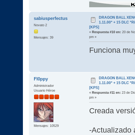
DRAGON BALL XENOV
sabiusperfectus
1.11.00* + 15 DLC 
Novato 2
[KPS]
«
Respuesta #10 en:
20 de No
pm »
Mensajes: 39
Funciona mu
DRAGON BALL XENOV
Fl0ppy
1.11.00* + 15 DLC 
Administrador
[KPS]
Usuario Héroe
«
Respuesta #11 en:
23 de Dic
pm »
Creada versi
Mensajes: 10529
-Actualizado 