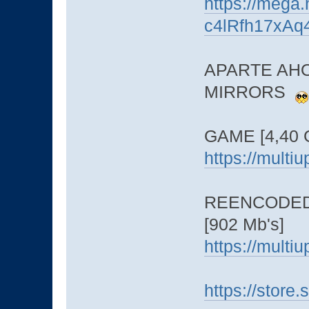
https://meg
c4lRfh17xAq
APARTE AHO
MIRRORS
GAME [4,40 
https://mult
REENCODED 
[902 Mb's]
https://mult
https://sto