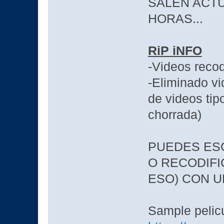
SALEN ACTU
HORAS...
RiP iNFO
-Videos reco
-Eliminado vi
de videos tip
chorrada)
PUEDES ES
O RECODIFI
ESO) CON U
Sample pelicu