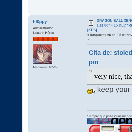
DRAGON BALL XENOV
Fl0ppy
1.11.00* + 15 DLC 
Administrador
[KPS]
Usuario Héroe
«
Respuesta #8 en:
05 de Nov
»
Cita de: stole
pm
Mensajes: 10529
very nice, 
keep your 
Siempre que pasa igual sucede