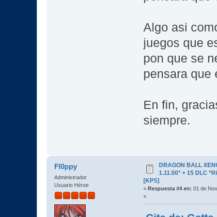
Algo asi como
juegos que es
pon que se ne
pensara que e
En fin, graci
siempre.
DRAGON BALL XENOV
Fl0ppy
1.11.00* + 15 DLC 
Administrador
[KPS]
Usuario Héroe
«
Respuesta #4 en:
01 de Nov
»