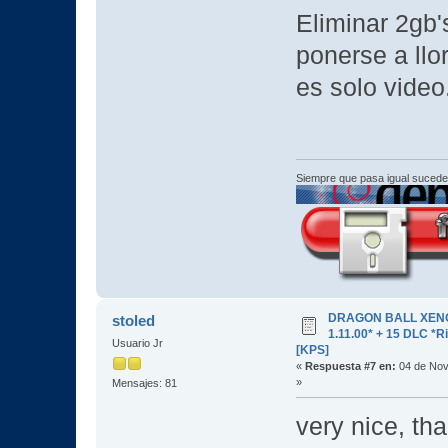
Eliminar 2gb'
ponerse a llo
es solo video.
Siempre que pasa igual sucede
DRAGON BALL XENOV
stoled
1.11.00* + 15 DLC 
Usuario Jr
[KPS]
«
Respuesta #7 en:
04 de Nov
»
Mensajes: 81
very nice, t