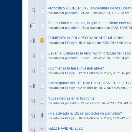
Pronostico AGORERO II - Temperatura de los Ocean
Iniciado por
paddddd
~ 24 de Junio de 2023, 12:17:28 am
Ordenadores cuanticos, lo que se nos viene encima.
Iniciado por
paddddd
~ 18 de Noviembre de 2022, 12:43:4
COMIENZA el COLAPSO BANCARIO MUNDIAL
Iniciado por
Fl0ppy
~ 15 de Marzo de 2023, 06:41:06 pm
«
Llevan al Congreso la eliminación gradual del pago 
Iniciado por
paddddd
~ 13 de Junio de 2020, 05:22:34 pm
¿Comienza la falsa invasión alien?
Iniciado por
Fl0ppy
~ 12 de Febrero de 2023, 09:21:40 pm
Hilo seguimiento LTC (Lite Coin) [376$ 19-12-2017]
Iniciado por
Fl0ppy
~ 02 de Abril de 2017, 06:48:28 pm
«
1
2
Nubes negras en el horironte...
Iniciado por
paddddd
~ 21 de Febrero de 2023, 02:06:49 p
¿Ha activado la ISS un protector de pantallas?
Iniciado por
Fl0ppy
~ 16 de Febrero de 2023, 11:30:42 am
FELIZ NAVIDAD 2022