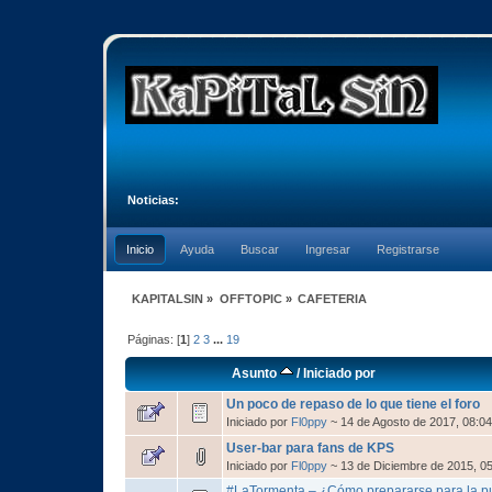
Noticias:
Inicio
Ayuda
Buscar
Ingresar
Registrarse
KAPITALSIN
»
OFFTOPIC
»
CAFETERIA
Páginas: [
1
]
2
3
...
19
Asunto
/
Iniciado por
Un poco de repaso de lo que tiene el foro
Iniciado por
Fl0ppy
~ 14 de Agosto de 2017, 08:0
User-bar para fans de KPS
Iniciado por
Fl0ppy
~ 13 de Diciembre de 2015, 0
#LaTormenta – ¿Cómo prepararse para la pu