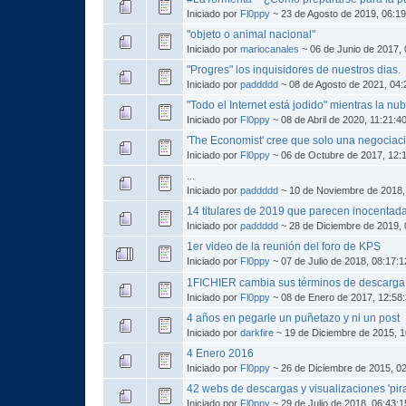
Iniciado por
Fl0ppy
~ 23 de Agosto de 2019, 06:1
"objeto o animal nacional"
Iniciado por
mariocanales
~ 06 de Junio de 2017,
"Progres" los inquisidores de nuestros dias.
Iniciado por
paddddd
~ 08 de Agosto de 2021, 04
"Todo el Internet está jodido" mientras la n
Iniciado por
Fl0ppy
~ 08 de Abril de 2020, 11:21:4
'The Economist' cree que solo una negociac
Iniciado por
Fl0ppy
~ 06 de Octubre de 2017, 12:
...
Iniciado por
paddddd
~ 10 de Noviembre de 2018,
14 titulares de 2019 que parecen inocentada
Iniciado por
paddddd
~ 28 de Diciembre de 2019,
1er video de la reunión del foro de KPS
Iniciado por
Fl0ppy
~ 07 de Julio de 2018, 08:17:
1FICHIER cambia sus términos de descarga
Iniciado por
Fl0ppy
~ 08 de Enero de 2017, 12:58
4 años en pegarle un puñetazo y ni un post
Iniciado por
darkfire
~ 19 de Diciembre de 2015, 
4 Enero 2016
Iniciado por
Fl0ppy
~ 26 de Diciembre de 2015, 0
42 webs de descargas y visualizaciones 'pi
Iniciado por
Fl0ppy
~ 29 de Julio de 2018, 06:43: