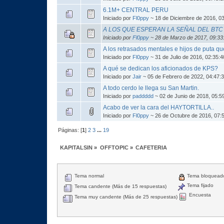
6.1M+ CENTRAL PERU
Iniciado por
Fl0ppy
~ 18 de Diciembre de 2016, 0
A LOS QUE ESPERAN LA SEÑAL DEL BTC
Iniciado por
Fl0ppy
~ 28 de Marzo de 2017, 09:33
A los retrasados mentales e hijos de puta q
Iniciado por
Fl0ppy
~ 31 de Julio de 2016, 02:35:
A qué se dedican los aficionados de KPS?
Iniciado por
Jair
~ 05 de Febrero de 2022, 04:47:
A todo cerdo le llega su San Martin.
Iniciado por
paddddd
~ 02 de Junio de 2018, 05:5
Acabo de ver la cara del HAYTORTILLA..
Iniciado por
Fl0ppy
~ 26 de Octubre de 2016, 07:
Páginas: [
1
]
2
3
...
19
KAPITALSIN
»
OFFTOPIC
»
CAFETERIA
Tema normal
Tema bloquead
Tema fijado
Tema candente (Más de 15 respuestas)
Encuesta
Tema muy candente (Más de 25 respuestas)