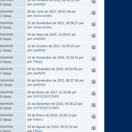
por
paddddd
5 Vistas
spuestas
06 de Junio de 2017, 05:41:48 am
por
mariocanales
1 Vistas
spuestas
21 de Noviembre de 2021, 06:36:27 pm
por
mariocanales
4 Vistas
spuestas
06 de Mayo de 2020, 12:28:01 am
por
paddddd
9 Vistas
spuestas
11 de Octubre de 2017, 02:03:23 am
por
paddddd
1 Vistas
spuestas
12 de Noviembre de 2018, 02:34:11 pm
por
Fl0ppy
3 Vistas
spuestas
28 de Diciembre de 2019, 05:54:46 pm
por
paddddd
7 Vistas
espuestas
04 de Noviembre de 2023, 08:27:06 pm
por
paddddd
60 Vistas
spuestas
08 de Enero de 2017, 11:32:48 pm
por
GAT0QSECOMIO
9 Vistas
spuestas
21 de Diciembre de 2015, 09:36:13 pm
por
GAT0QSECOMIO
9 Vistas
spuestas
04 de Enero de 2016, 10:28:13 pm
por
keitaru
3 Vistas
spuestas
03 de Agosto de 2018, 04:22:14 am
por
Fl0ppy
3 Vistas