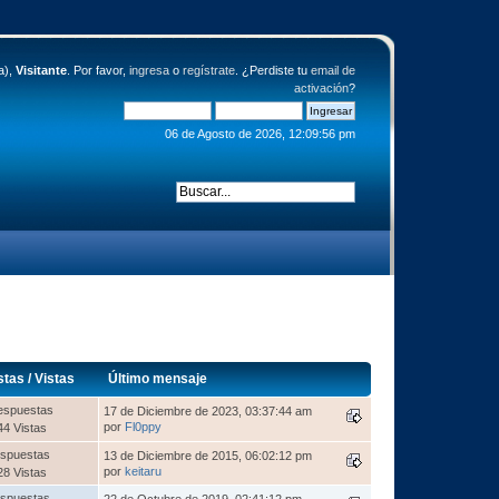
a),
Visitante
. Por favor,
ingresa
o
regístrate
. ¿Perdiste tu
email de
activación
?
06 de Agosto de 2026, 12:09:56 pm
stas
/
Vistas
Último mensaje
espuestas
17 de Diciembre de 2023, 03:37:44 am
por
Fl0ppy
44 Vistas
spuestas
13 de Diciembre de 2015, 06:02:12 pm
por
keitaru
28 Vistas
spuestas
22 de Octubre de 2019, 02:41:12 pm