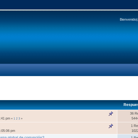
Bienvenido(
Respue
36 R
4:41 pm
544
«
1
2
3
»
1 Re
5:05:06 pm
102
rga global de corrupción?
1 Re