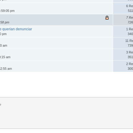
6 Re
3:59:05 pm
511
7 Re
:58 pm
726
ue querian denunciar
1 Re
40 pm
340
11 R
30 am
739
3 Re
9:15 am
351
2 Re
52:55 am
300
o