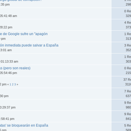
9:35 pm
298
0 Re
 05:41:48 am
329
4 Re
:28:22 pm
373
ube de Google sufre un "apagón
1 Re
0 pm
313
ión inmediata puede salvar a España
3 Re
13:01 am
352
1 Re
 01:13:33 am
303
s (pero son reales)
0 Re
 05:54:46 pm
215
37 R
12 pm
311
«
1
2
3
»
7 Re
:30 pm
637
9 Re
10:29:37 pm
980
9 Re
2:58:41 pm
841
ratas' se bloquearán en España
5 Re
15 pm
569