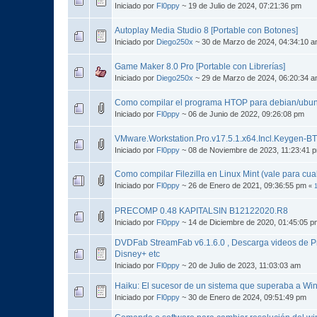
Iniciado por
Fl0ppy
~ 19 de Julio de 2024, 07:21:36 pm
Autoplay Media Studio 8 [Portable con Botones]
Iniciado por
Diego250x
~ 30 de Marzo de 2024, 04:34:10 
Game Maker 8.0 Pro [Portable con Librerías]
Iniciado por
Diego250x
~ 29 de Marzo de 2024, 06:20:34 
Como compilar el programa HTOP para debian/ubun
Iniciado por
Fl0ppy
~ 06 de Junio de 2022, 09:26:08 pm
VMware.Workstation.Pro.v17.5.1.x64.Incl.Keygen-B
Iniciado por
Fl0ppy
~ 08 de Noviembre de 2023, 11:23:41 
Como compilar Filezilla en Linux Mint (vale para cual
Iniciado por
Fl0ppy
~ 26 de Enero de 2021, 09:36:55 pm
«
PRECOMP 0.48 KAPITALSIN B12122020.R8
Iniciado por
Fl0ppy
~ 14 de Diciembre de 2020, 01:45:05 p
DVDFab StreamFab v6.1.6.0 , Descarga videos de Pri
Disney+ etc
Iniciado por
Fl0ppy
~ 20 de Julio de 2023, 11:03:03 am
Haiku: El sucesor de un sistema que superaba a Wi
Iniciado por
Fl0ppy
~ 30 de Enero de 2024, 09:51:49 pm