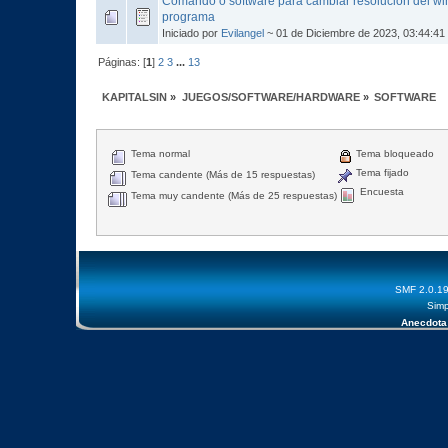
Comando o software para cambiar resolución del wi
programa
Iniciado por
Evilangel
~ 01 de Diciembre de 2023, 03:44:41
Páginas: [
1
]
2
3
...
13
KAPITALSIN
»
JUEGOS/SOFTWARE/HARDWARE
»
SOFTWARE
Tema normal
Tema bloqueado
Tema fijado
Tema candente (Más de 15 respuestas)
Encuesta
Tema muy candente (Más de 25 respuestas)
SMF 2.0.1
Simp
Anecdota