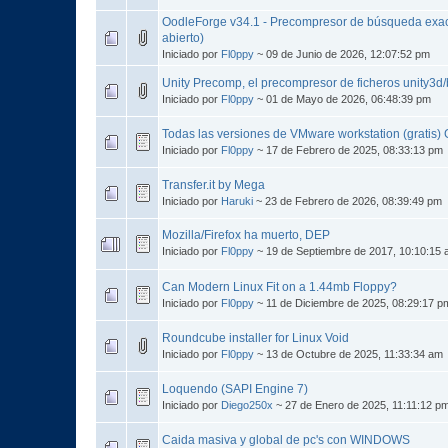
OodleForge v34.1 - Precompresor de búsqueda exac
abierto)
Iniciado por
Fl0ppy
~ 09 de Junio de 2026, 12:07:52 pm
Unity Precomp, el precompresor de ficheros unity3
Iniciado por
Fl0ppy
~ 01 de Mayo de 2026, 06:48:39 pm
Todas las versiones de VMware workstation (gratis
Iniciado por
Fl0ppy
~ 17 de Febrero de 2025, 08:33:13 pm
Transfer.it by Mega
Iniciado por
Haruki
~ 23 de Febrero de 2026, 08:39:49 pm
Mozilla/Firefox ha muerto, DEP
Iniciado por
Fl0ppy
~ 19 de Septiembre de 2017, 10:10:15
Can Modern Linux Fit on a 1.44mb Floppy?
Iniciado por
Fl0ppy
~ 11 de Diciembre de 2025, 08:29:17 p
Roundcube installer for Linux Void
Iniciado por
Fl0ppy
~ 13 de Octubre de 2025, 11:33:34 am
Loquendo (SAPI Engine 7)
Iniciado por
Diego250x
~ 27 de Enero de 2025, 11:11:12 p
Caida masiva y global de pc's con WINDOWS