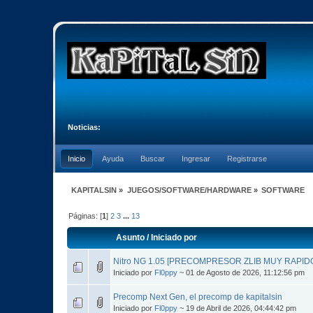
Noticias:
Inicio
Ayuda
Buscar
Ingresar
Registrarse
KAPITALSIN
»
JUEGOS/SOFTWARE/HARDWARE
»
SOFTWARE
Páginas: [
1
]
2
3
...
13
Asunto
/
Iniciado por
Nitro NG 1.05 [PRECOMPRESOR ZLIB MUY RAPID
Iniciado por
Fl0ppy
~ 01 de Agosto de 2026, 11:12:56 pm
Precomp Next Gen, el precomp de kapitalsin
Iniciado por
Fl0ppy
~ 19 de Abril de 2026, 04:44:42 pm