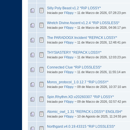
Silly Poly Beast v1.2 *RiP LOSSY*
Iniciado por
Fl0ppy
~ 11 de Marzo de 2026, 07:28:23 pm
Wretch Divine Ascent v1.2.4 *RiP LOSSLESS*
Iniciado por
Fl0ppy
~ 11 de Marzo de 2026, 04:06:17 pm
The PARADOGX Incident *REPACK LOSSY*
Iniciado por
Fl0ppy
~ 11 de Marzo de 2026, 12:48:41 pm
THYSIASTERY *REPACK LOSSY*
Iniciado por
Fl0ppy
~ 11 de Marzo de 2026, 12:03:23 pm
Connected Clue *RiP LOSSLESS*
Iniciado por
Fl0ppy
~ 11 de Marzo de 2026, 11:55:14 am
Moros_protocol_1.0.12.7 *RiP LOSSY*
Iniciado por
Fl0ppy
~ 09 de Marzo de 2026, 10:37:10 am
Spin.Rhythm.XD.v20260307 *RiP LOSSY*
Iniciado por
Fl0ppy
~ 09 de Marzo de 2026, 02:57:42 pm
Atomic_owl_1.31 *REPACK LOSSY* ENGLISH*
Iniciado por
Fl0ppy
~ 10 de Agosto de 2025, 11:24:55 pm
Northgard.v4.0.19.43315 *RiP LOSSLESS*