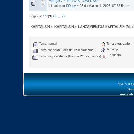
Mirage 7 *REPACK LOSLESS*
Iniciado por
Fl0ppy
~ 06 de Marzo de 2026, 07:38:54 pm
Páginas:
1
2
[
3
]
4
5
...
77
KAPITALSIN
»
KAPITALSIN
»
LANZAMIENTOS KAPITALSIN
(Mod
Tema normal
Tema bloqueado
Tema fijado
Tema candente (Más de 15 respuestas)
Encuesta
Tema muy candente (Más de 25 respuestas)
SMF 2.0.1
Simp
Anecdota