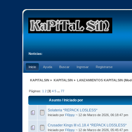
Noticias:
Inicio
Ayuda
Buscar
Ingresar
Registrarse
KAPITALSIN
»
KAPITALSIN
»
LANZAMIENTOS KAPITALSIN
(Mod
Páginas:
1
2
[
3
]
4
5
...
77
Asunto
/
Iniciado por
Solateria *REPACK LOSLESS*
Iniciado por
Fl0ppy
~ 12 de Marzo de 2026, 06:18:47 pm
Crusader Kings III v1.18.4 *REPACK LOSSLESS*
Iniciado por
Fl0ppy
~ 12 de Marzo de 2026, 05:45:47 pm