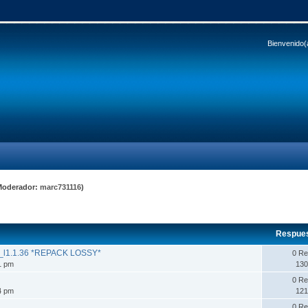
Bienvenido(
Moderador:
marc731116
)
Respue
s_l1.1.36 *REPACK LOSSY*
0 Re
51 pm
130
0 Re
34 pm
121
0 Re