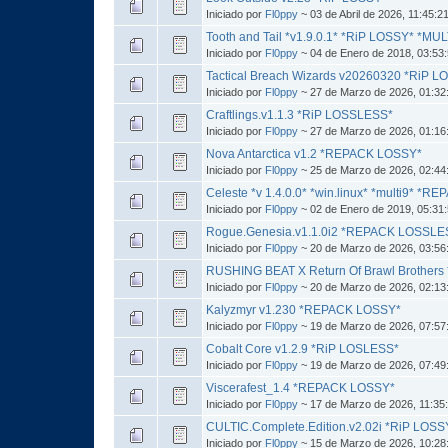
Iniciado por
Fl0ppy
~ 03 de Abril de 2026, 11:45:2
Tooth and Tail *v1.9.0.1* *RiP LOSSY* *MUL
Iniciado por
Fl0ppy
~ 04 de Enero de 2018, 03:53
Tactical Breach Wizards v20260320 *RiP L
Iniciado por
Fl0ppy
~ 27 de Marzo de 2026, 01:32
Craftlings.v1.1.3 *RiP LOSSLESS*
Iniciado por
Fl0ppy
~ 27 de Marzo de 2026, 01:16
Nova Antarctica v1.2 *REPACK LOSSY*
Iniciado por
Fl0ppy
~ 25 de Marzo de 2026, 02:44
Celeste *v 1.4.0.0* *win.linux* *multi9* *
Iniciado por
Fl0ppy
~ 02 de Enero de 2019, 05:31
Rogue.Genesia.v1.1.0i2 *REPACK LOSSLE
Iniciado por
Fl0ppy
~ 20 de Marzo de 2026, 03:56
RUSHING BEAT X Return Of Brawl Brothers
Iniciado por
Fl0ppy
~ 20 de Marzo de 2026, 02:13
Kalyzmyr v1.230 *REPACK LOSSY*
Iniciado por
Fl0ppy
~ 19 de Marzo de 2026, 07:57
Cobalt Core v1.2.9 *RiP LOSLESS*
Iniciado por
Fl0ppy
~ 19 de Marzo de 2026, 07:49
Viscerafest_1.4 *REPACK LOSSY*
Iniciado por
Fl0ppy
~ 17 de Marzo de 2026, 11:35
CULTIC.Complete.Edition.v2.02i *RiP LOSS
Iniciado por
Fl0ppy
~ 15 de Marzo de 2026, 10:28