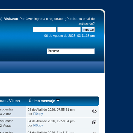
a),
Visitante
. Por favor,
ingresa
o
regístrate
. ¿Perdiste tu
email de
activación
?
06 de Agosto de 2026, 03:11:15 pm
stas
/
Vistas
Último mensaje
spuestas
08 de Abril de 2026, 07:55:51 pm
por
Fl0ppy
4 Vistas
spuestas
04 de Abril de 2026, 12:59:34 pm
por
Fl0ppy
2 Vistas
spuestas
03 de Abril de 2026, 11:45:21 am