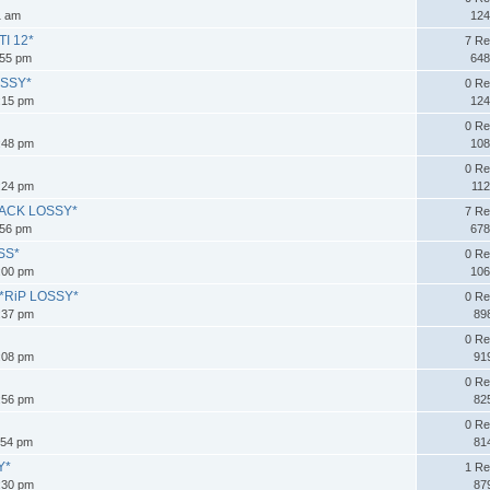
1 am
124
TI 12*
7 Re
:55 pm
648
OSSY*
0 Re
:15 pm
124
0 Re
:48 pm
108
0 Re
:24 pm
112
REPACK LOSSY*
7 Re
:56 pm
678
SS*
0 Re
:00 pm
106
 *RiP LOSSY*
0 Re
:37 pm
89
0 Re
:08 pm
91
0 Re
:56 pm
82
0 Re
:54 pm
81
Y*
1 Re
:30 pm
87