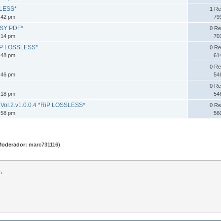
SLESS*
1 Re
:42 pm
79
SSY PDF*
0 Re
:14 pm
70
RiP LOSSLESS*
0 Re
:48 pm
61
0 Re
:46 pm
54
0 Re
:18 pm
54
.Vol.2.v1.0.0.4 *RiP LOSSLESS*
0 Re
:58 pm
56
Moderador:
marc731116
)
o