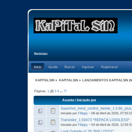
Noticias:
Inicio
Ayuda
Buscar
Ingresar
Registrarse
KAPITALSIN
»
KAPITALSIN
»
LANZAMIENTOS KAPITALSIN
(
Páginas:
1
[
2
]
3
4
...
77
Asunto
/
Iniciado por
Superhot_mind_control_delete_1.0.8b_plu
Iniciado por
Fl0ppy
~ 08 de Abril de 2026, 07:55:
Transistor_1.50473 *REPACK LOSSLESS*
Iniciado por
Fl0ppy
~ 04 de Abril de 2026, 12:59:
Look Outside v2.28 *RiP LOSSY*