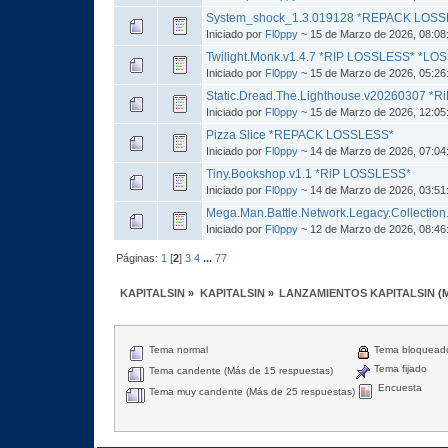
System_shock_1.3.019128 *REPACK LOS
Iniciado por
Fl0ppy
~ 15 de Marzo de 2026, 08:08
Twilight.Monk.v1.4.7 *RIP LOSSLESS* *LO
Iniciado por
Fl0ppy
~ 15 de Marzo de 2026, 05:26
Static.Dread.The.Lighthouse.v20260307 *
Iniciado por
Fl0ppy
~ 15 de Marzo de 2026, 12:05
Pizza Slice *REPACK LOSSLESS*
Iniciado por
Fl0ppy
~ 14 de Marzo de 2026, 07:04
Tiny.Bookshop.v1.1 *RiP LOSSLESS*
Iniciado por
Fl0ppy
~ 14 de Marzo de 2026, 03:51
Mega.Man.Battle.Network.Legacy.Collection
Iniciado por
Fl0ppy
~ 12 de Marzo de 2026, 08:46
Páginas:
1
[
2
]
3
4
...
77
KAPITALSIN
»
KAPITALSIN
»
LANZAMIENTOS KAPITALSIN
(
Tema normal
Tema bloquead
Tema fijado
Tema candente (Más de 15 respuestas)
Encuesta
Tema muy candente (Más de 25 respuestas)