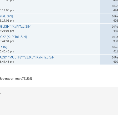
0 Re
8:14:08 pm
424
iTaL SiN]
0 Re
8:17:01 pm
426
NGLISH* [KaPiTaL SiN]
0 Re
8:21:01 pm
435
ACK* [KaPiTaL SiN]
0 Re
6:44:31 pm
390
 SiN]
0 Re
6:45:43 pm
411
CK* *MULTI 8* *v1.0.5* [KaPiTaL SiN]
0 Re
6:47:46 pm
410
Moderador:
marc731116
)
o