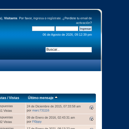
a),
Visitante
. Por favor,
ingresa
o
regístrate
. ¿Perdiste tu
email de
activación
?
06 de Agosto de 2026, 09:12:39 pm
stas
/
Vistas
Último mensaje
spuestas
24 de Diciembre de 2015, 07:33:58 am
por
marc731116
51 Vistas
spuestas
09 de Enero de 2016, 02:43:31 am
por
Fl0ppy
82 Vistas
espuestas
17 de Enero de 2021, 08:13:22 pm