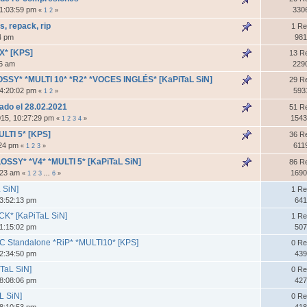
01:03:59 pm
330
«
1
2
»
s, repack, rip
1 Re
24 pm
981
X* [KPS]
13 R
56 am
229
 LOSSY* *MULTI 10* *R2* *VOCES INGLÉS* [KaPiTaL SiN]
29 R
04:20:02 pm
593
«
1
2
»
ado el 28.02.2021
51 R
015, 10:27:29 pm
1543
«
1
2
3
4
»
LTI 5* [KPS]
36 R
:24 pm
611
«
1
2
3
»
OSSY* *V4* *MULTI 5* [KaPiTaL SiN]
86 R
1:23 am
1690
«
1
2
3
...
6
»
 SiN]
1 Re
3:52:13 pm
641
CK* [KaPiTaL SiN]
1 Re
1:15:02 pm
507
DLC Standalone *RiP* *MULTI10* [KPS]
0 Re
2:34:50 pm
439
iTaL SiN]
0 Re
8:08:06 pm
427
L SiN]
0 Re
8:10:53 pm
418