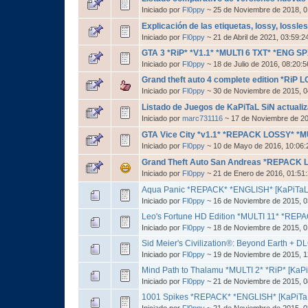
Iniciado por
Fl0ppy
~ 25 de Noviembre de 2018, 
Explicación de las etiquetas, lossy, lossles
Iniciado por
Fl0ppy
~ 21 de Abril de 2021, 03:59:
GTA 3 *RiP* *V1.1* *MULTI 6 TXT* *ENG SP
Iniciado por
Fl0ppy
~ 18 de Julio de 2016, 08:20:
Grand theft auto 4 complete edition *RiP
Iniciado por
Fl0ppy
~ 30 de Noviembre de 2015, 
Listado de Juegos de KaPiTaL SiN actualiz
Iniciado por
marc731116
~ 17 de Noviembre de 2
GTA Vice City *v1.1* *REPACK LOSSY* *MU
Iniciado por
Fl0ppy
~ 10 de Mayo de 2016, 10:06
Grand Theft Auto San Andreas *REPACK L
Iniciado por
Fl0ppy
~ 21 de Enero de 2016, 01:5
Aqua Panic *REPACK* *ENGLISH* [KaPiTaL
Iniciado por
Fl0ppy
~ 16 de Noviembre de 2015, 0
Leo's Fortune HD Edition *MULTI 11* *REPA
Iniciado por
Fl0ppy
~ 18 de Noviembre de 2015, 0
Sid Meier's Civilization®: Beyond Earth + 
Iniciado por
Fl0ppy
~ 19 de Noviembre de 2015, 1
Mind Path to Thalamu *MULTI 2* *RiP* [KaP
Iniciado por
Fl0ppy
~ 21 de Noviembre de 2015, 0
1001 Spikes *REPACK* *ENGLISH* [KaPiTa
Iniciado por
Fl0ppy
~ 21 de Noviembre de 2015, 0