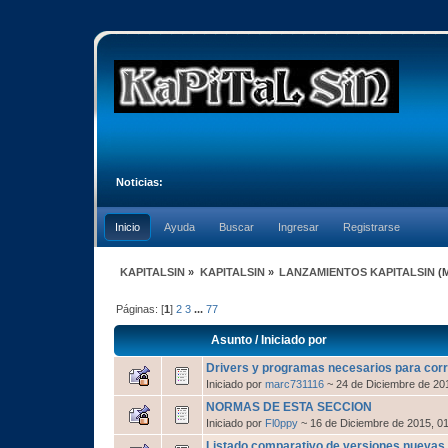
Noticias:
Inicio
Ayuda
Buscar
Ingresar
Registrarse
KAPITALSIN
»
KAPITALSIN
»
LANZAMIENTOS KAPITALSIN
(
Páginas: [
1
]
2
3
...
77
Asunto
/
Iniciado por
Drivers y programas necesarios para cor
Iniciado por
marc731116
~ 24 de Diciembre de 20
NORMAS DE ESTA SECCION
Iniciado por
Fl0ppy
~ 16 de Diciembre de 2015, 0
Listado comparativo de versiones nuevas