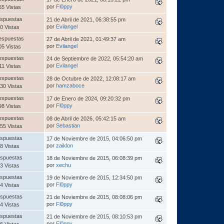
por
Fl0ppy
65 Vistas
spuestas
21 de Abril de 2021, 06:38:55 pm
por
Evilangel
0 Vistas
espuestas
27 de Abril de 2021, 01:49:37 am
por
Evilangel
05 Vistas
espuestas
24 de Septiembre de 2022, 05:54:20 am
por
Evilangel
11 Vistas
espuestas
28 de Octubre de 2022, 12:08:17 am
por
hamzaboce
30 Vistas
espuestas
17 de Enero de 2024, 09:20:32 pm
por
Fl0ppy
98 Vistas
espuestas
08 de Abril de 2026, 05:42:15 am
por
Sebastian
55 Vistas
spuestas
17 de Noviembre de 2015, 04:06:50 pm
por
zaiklon
8 Vistas
spuestas
18 de Noviembre de 2015, 06:08:39 pm
por
xechu
3 Vistas
spuestas
19 de Noviembre de 2015, 12:34:50 pm
por
Fl0ppy
4 Vistas
spuestas
21 de Noviembre de 2015, 08:08:06 pm
por
Fl0ppy
4 Vistas
spuestas
21 de Noviembre de 2015, 08:10:53 pm
por
Fl0ppy
6 Vistas