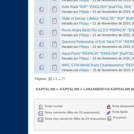
Dark Raid *RiP* *ENGLISH* [KaPiTaL SiN]
Iniciado por
Fl0ppy
~ 21 de Noviembre de 2015, 0
State of Decay: Lifeline *MULTI5* *RiP* [KaP
Iniciado por
Fl0ppy
~ 21 de Noviembre de 2015, 0
Rovio Angry Birds Rio v2.0.0 *REPACK* *E
Iniciado por
Fl0ppy
~ 21 de Noviembre de 2015, 0
Overlord Fellowship of Evil *MULTI 5* *REP
Iniciado por
Fl0ppy
~ 22 de Noviembre de 2015, 0
Aqua Panic *REPACK* *ENGLISH* [KaPiTaL
Iniciado por
Fl0ppy
~ 22 de Noviembre de 2015, 0
WRC 5 FIA World Rally Championship *REPA
Iniciado por
Fl0ppy
~ 22 de Noviembre de 2015, 0
Páginas: [
1
]
2
3
...
77
KAPITALSIN
»
KAPITALSIN
»
LANZAMIENTOS KAPITALSIN
(
Tema normal
Tema bloquead
Tema fijado
Tema candente (Más de 15 respuestas)
Encuesta
Tema muy candente (Más de 25 respuestas)