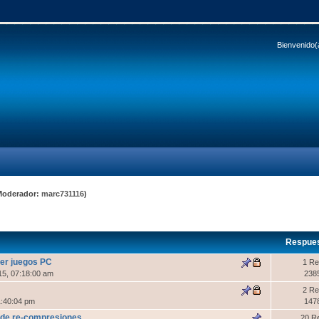
Bienvenido(
Moderador:
marc731116
)
Respue
rer juegos PC
1 Re
15, 07:18:00 am
238
2 Re
1:40:04 pm
147
 de re-compresiones
20 R