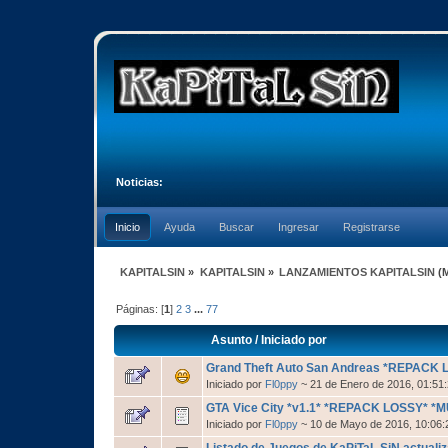
Noticias:
Inicio
Ayuda
Buscar
Ingresar
Registrarse
KAPITALSIN
»
KAPITALSIN
»
LANZAMIENTOS KAPITALSIN
(
Páginas: [
1
]
2
3
...
77
Asunto
/
Iniciado por
Grand Theft Auto San Andreas *REPACK L
Iniciado por
Fl0ppy
~ 21 de Enero de 2016, 01:5
GTA Vice City *v1.1* *REPACK LOSSY* *MU
Iniciado por
Fl0ppy
~ 10 de Mayo de 2016, 10:06
Listado de Juegos de KaPiTaL SiN actualiz