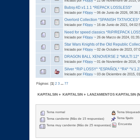
Iniciado por
Fl0ppy
~ 22 de Noviembre de 2015, 0
Bubsy.4D.v1.1.1 *REPACK LOSSLESS*
Iniciado por
Fl0ppy
~ 06 de Junio de 2026, 08:36
Overlord Collection *SPANISH TXT/VOCES
Iniciado por
Fl0ppy
~ 16 de Junio de 2021, 04:02
Need for speed classics *RiP/REPACK LO
Iniciado por
Fl0ppy
~ 26 de Marzo de 2024, 01:35
Star Wars Knights of the Old Republic Col
Iniciado por
Fl0ppy
~ 02 de Octubre de 2023, 07:
DRAGON BALL XENOVERSE 2 *MULTI 12* *V
Iniciado por
Fl0ppy
~ 01 de Noviembre de 2016, 
Silver *RiP LOSSY* *ESPAÑOL* *R4* *V.1.23
Iniciado por
Fl0ppy
~ 03 de Diciembre de 2015, 0
Páginas: [
1
]
2
3
...
77
KAPITALSIN
»
KAPITALSIN
»
LANZAMIENTOS KAPITALSIN
(
Tema normal
Tema bloquead
Tema fijado
Tema candente (Más de 15 respuestas)
Encuesta
Tema muy candente (Más de 25 respuestas)