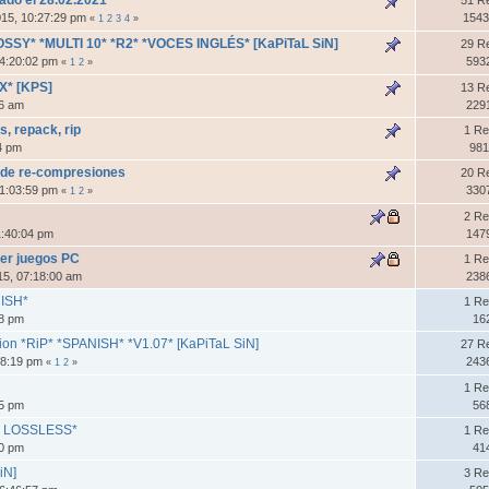
015, 10:27:29 pm
1543
«
1
2
3
4
»
 LOSSY* *MULTI 10* *R2* *VOCES INGLÉS* [KaPiTaL SiN]
29 R
04:20:02 pm
593
«
1
2
»
X* [KPS]
13 R
56 am
229
s, repack, rip
1 Re
24 pm
981
 de re-compresiones
20 R
01:03:59 pm
330
«
1
2
»
2 Re
1:40:04 pm
147
rer juegos PC
1 Re
15, 07:18:00 am
238
ISH*
1 Re
18 pm
16
tion *RiP* *SPANISH* *V1.07* [KaPiTaL SiN]
27 R
18:19 pm
243
«
1
2
»
1 Re
15 pm
56
CK LOSSLESS*
1 Re
20 pm
41
iN]
3 Re