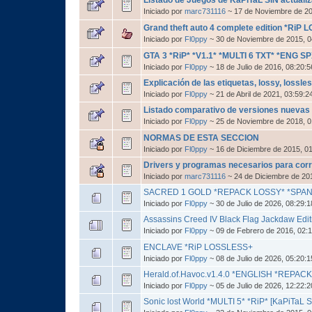
Iniciado por
marc731116
~ 17 de Noviembre de 2
Grand theft auto 4 complete edition *RiP
Iniciado por
Fl0ppy
~ 30 de Noviembre de 2015, 
GTA 3 *RiP* *V1.1* *MULTI 6 TXT* *ENG SP
Iniciado por
Fl0ppy
~ 18 de Julio de 2016, 08:20:
Explicación de las etiquetas, lossy, lossles
Iniciado por
Fl0ppy
~ 21 de Abril de 2021, 03:59:
Listado comparativo de versiones nuevas
Iniciado por
Fl0ppy
~ 25 de Noviembre de 2018, 
NORMAS DE ESTA SECCION
Iniciado por
Fl0ppy
~ 16 de Diciembre de 2015, 0
Drivers y programas necesarios para cor
Iniciado por
marc731116
~ 24 de Diciembre de 20
SACRED 1 GOLD *REPACK LOSSY* *SPAN
Iniciado por
Fl0ppy
~ 30 de Julio de 2026, 08:29:
Assassins Creed IV Black Flag Jackdaw Edi
Iniciado por
Fl0ppy
~ 09 de Febrero de 2016, 02:
ENCLAVE *RiP LOSSLESS+
Iniciado por
Fl0ppy
~ 08 de Julio de 2026, 05:20:
Herald.of.Havoc.v1.4.0 *ENGLISH *REPA
Iniciado por
Fl0ppy
~ 05 de Julio de 2026, 12:22:
Sonic lost World *MULTI 5* *RiP* [KaPiTaL S