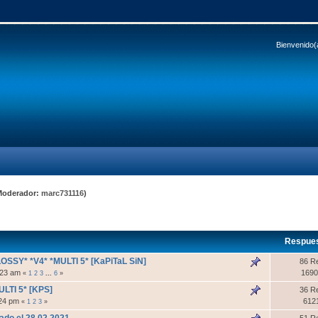
Bienvenido(
Moderador:
marc731116
)
Respue
OSSY* *V4* *MULTI 5* [KaPiTaL SiN]
86 R
1:23 am
1690
«
1
2
3
...
6
»
LTI 5* [KPS]
36 R
:24 pm
612
«
1
2
3
»
ado el 28.02.2021
51 R