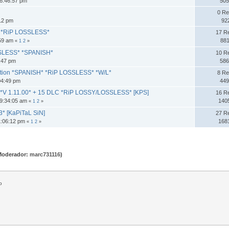
6:46:57 pm
505
0 Re
:12 pm
92
* *RiP LOSSLESS*
17 R
:59 am
881
«
1
2
»
SSLESS* *SPANISH*
10 R
:47 pm
586
lection *SPANISH* *RiP LOSSLESS* *W/L*
8 Re
04:49 pm
449
 1.11.00* + 15 DLC *RiP LOSSY/LOSSLESS* [KPS]
16 R
09:34:05 am
140
«
1
2
»
* [KaPiTaL SiN]
27 R
1:06:12 pm
168
«
1
2
»
Moderador:
marc731116
)
o