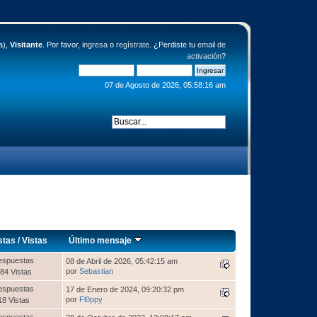
a),
Visitante
. Por favor,
ingresa
o
regístrate
. ¿Perdiste tu
email de
activación
?
07 de Agosto de 2026, 05:58:16 am
stas
/
Vistas
Último mensaje
espuestas
08 de Abril de 2026, 05:42:15 am
por
Sebastian
84 Vistas
espuestas
17 de Enero de 2024, 09:20:32 pm
por
Fl0ppy
18 Vistas
espuestas