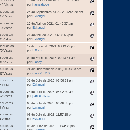
28 de Octubre de 2022, 12:08:17 am
por
hamzaboce
49 Vistas
espuestas
24 de Septiembre de 2022, 05:54:20 am
por
Evilangel
25 Vistas
espuestas
27 de Abril de 2021, 01:49:37 am
por
Evilangel
10 Vistas
spuestas
21 de Abril de 2021, 06:38:55 pm
por
Evilangel
2 Vistas
espuestas
17 de Enero de 2021, 08:13:22 pm
por
Fl0ppy
75 Vistas
spuestas
09 de Enero de 2016, 02:43:31 am
por
Fl0ppy
91 Vistas
spuestas
24 de Diciembre de 2015, 07:33:58 am
por
marc731116
67 Vistas
spuestas
31 de Julio de 2026, 02:56:29 am
por
Evilangel
2 Vistas
espuestas
23 de Julio de 2026, 08:02:40 am
por
pantiespizza
62 Vistas
spuestas
08 de Julio de 2026, 06:46:55 pm
por
Evilangel
8 Vistas
spuestas
06 de Julio de 2026, 11:57:18 pm
por
Evilangel
4 Vistas
spuestas
08 de Junio de 2026, 10:44:38 pm
por
Evilangel