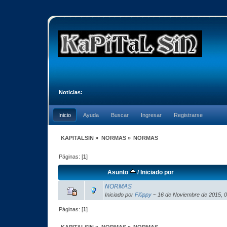
Noticias:
Inicio
Ayuda
Buscar
Ingresar
Registrarse
KAPITALSIN
»
NORMAS
»
NORMAS
Páginas: [
1
]
Asunto
/
Iniciado por
NORMAS
Iniciado por
Fl0ppy
~ 16 de Noviembre de 2015, 
Páginas: [
1
]