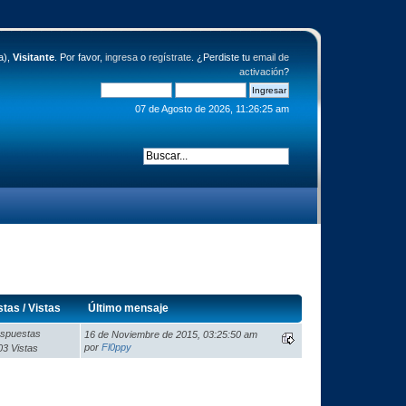
a),
Visitante
. Por favor,
ingresa
o
regístrate
. ¿Perdiste tu
email de
activación
?
07 de Agosto de 2026, 11:26:25 am
stas
/
Vistas
Último mensaje
spuestas
16 de Noviembre de 2015, 03:25:50 am
por
Fl0ppy
03 Vistas