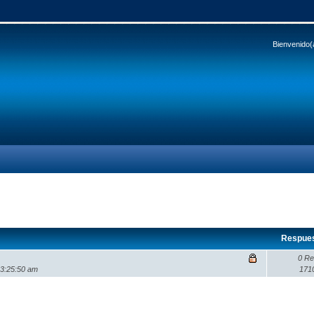
Bienvenido(
Respue
0 Re
03:25:50 am
171