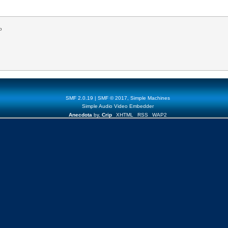
o
SMF 2.0.19
|
SMF © 2017
,
Simple Machines
Simple Audio Video Embedder
Anecdota
by,
Crip
XHTML
RSS
WAP2