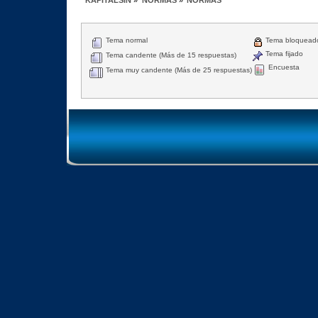
KAPITALSIN
»
NORMAS
»
NORMAS
Tema normal
Tema bloquead
Tema fijado
Tema candente (Más de 15 respuestas)
Encuesta
Tema muy candente (Más de 25 respuestas)