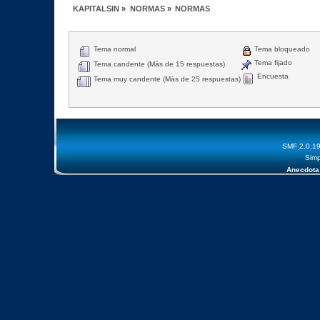
KAPITALSIN
»
NORMAS
»
NORMAS
Tema normal
Tema bloqueado
Tema fijado
Tema candente (Más de 15 respuestas)
Encuesta
Tema muy candente (Más de 25 respuestas)
SMF 2.0.1
Simp
Anecdota