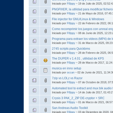
Iniciado por
Fl0ppy
~ 19 de Julio de 2025, 02:52:
PNGFIXER, la utilidad para modificar ficher
Iniciado por
Fl0ppy
~ 21 de Mayo de 2016, 07:45
File injector for GNU/Linux & Windows
Iniciado por
Fl0ppy
~ 22 de Febrero de 2022, 06:
Como recomprimir los juegos con unreal eng
Iniciado por
Fl0ppy
~ 08 de Junio de 2025, 12:23
Programa para extraer los videos (MP4) de lo
Iniciado por
Fl0ppy
~ 31 de Marzo de 2025, 09:23
2745 scripts para Quickbms
Iniciado por
Fl0ppy
~ 28 de Febrero de 2025, 06:
The DUPER v 1.4.01 , utilidad de KPS
Iniciado por
Fl0ppy
~ 28 de Marzo de 2017, 11:24
musica en inno setup
Iniciado por
occan
~ 02 de Junio de 2021, 11:34:
7zip vs LOLz vs Razor
Iniciado por
Fl0ppy
~ 07 de Octubre de 2018, 07
Automated tool to extract and mux bik audio
Iniciado por
Fl0ppy
~ 14 de Julio de 2017, 01:43:
Crysis 3 PAK_2_ZIP DE-cryptor + SRC
Iniciado por
Fl0ppy
~ 01 de Marzo de 2021, 06:57
San Andreas Audio Toolkit
Iniciado por
Fl0ppy
~ 03 de Diciembre de 2020, 0