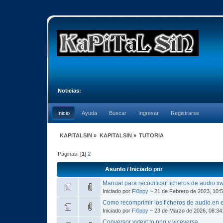
Noticias:
Inicio
Ayuda
Buscar
Ingresar
Registrarse
KAPITALSIN
»
KAPITALSIN
»
TUTORIA
Páginas: [
1
]
2
Asunto
/
Iniciado por
Manual para recodificar ficheros de audio x
Iniciado por
Fl0ppy
~ 21 de Febrero de 2023, 10:
Como recomprimir los ficheros de audio en e
Iniciado por
Fl0ppy
~ 23 de Marzo de 2026, 08:34
Conversor yytext to png y viceversa