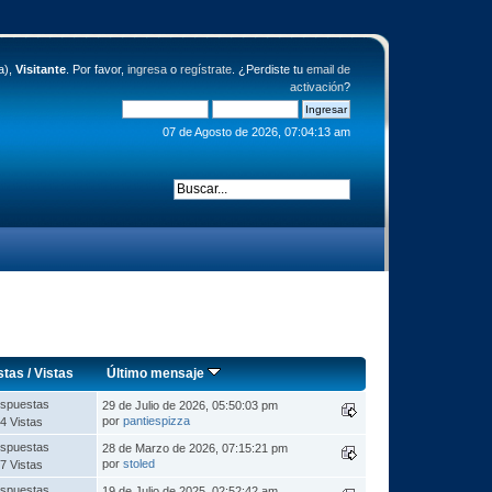
a),
Visitante
. Por favor,
ingresa
o
regístrate
. ¿Perdiste tu
email de
activación
?
07 de Agosto de 2026, 07:04:13 am
stas
/
Vistas
Último mensaje
spuestas
29 de Julio de 2026, 05:50:03 pm
por
pantiespizza
4 Vistas
spuestas
28 de Marzo de 2026, 07:15:21 pm
por
stoled
7 Vistas
spuestas
19 de Julio de 2025, 02:52:42 am