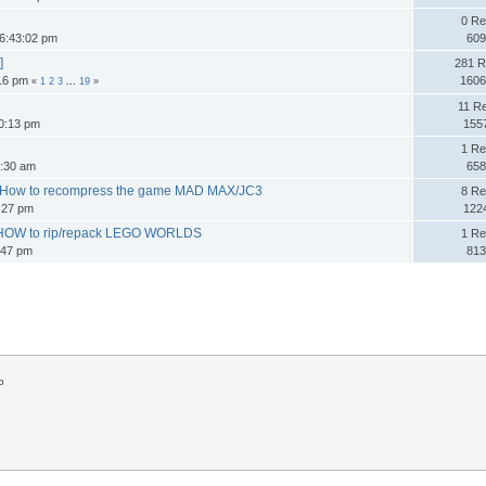
0 Re
6:43:02 pm
609
]
281 R
:16 pm
1606
«
1
2
3
...
19
»
11 R
20:13 pm
155
1 Re
9:30 am
658
/ How to recompress the game MAD MAX/JC3
8 Re
:27 pm
122
 HOW to rip/repack LEGO WORLDS
1 Re
:47 pm
813
o