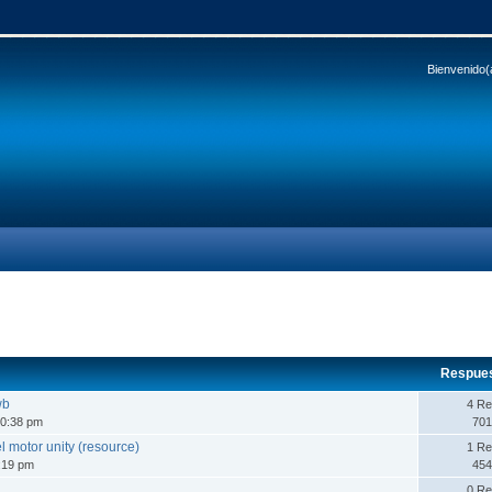
Bienvenido(
Respue
wb
4 Re
50:38 pm
701
l motor unity (resource)
1 Re
:19 pm
454
0 Re