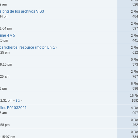
42 am
526
os png de los archivos VIS3
2 Re
:34 pm
484
2 Re
11:04 pm
597
ine 4 y 5
2 Re
:25 pm
441
s ficheros .resource (motor Unity)
2 Re
:25 pm
612
0 Re
59:15 pm
373
2 Re
:25 am
767
6 Re
38 pm
896
16 R
:52:31 pm
189
«
1
2
»
 files B01032021
4 Re
27 am
997
0 Re
:58 pm
462
0 Re
4:15:07 pm
734