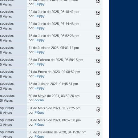
por
Fl0ppy
6 Vistas
spuestas
22 de Junio de 2025, 08:18:41 pm
por
Fl0ppy
8 Vistas
spuestas
22 de Junio de 2025, 07:44:46 pm
por
Fl0ppy
3 Vistas
spuestas
15 de Junio de 2025, 03:52:23 pm
por
Fl0ppy
6 Vistas
spuestas
11 de Junio de 2025, 05:01:14 pm
por
Fl0ppy
0 Vistas
spuestas
28 de Febrero de 2025, 06:59:15 pm
por
Fl0ppy
5 Vistas
spuestas
21 de Enero de 2023, 02:08:52 pm
por
Fl0ppy
8 Vistas
spuestas
13 de Julio de 2021, 01:45:31 pm
por
Fl0ppy
3 Vistas
espuestas
30 de Mayo de 2021, 03:52:26 am
por
occan
26 Vistas
spuestas
01 de Marzo de 2021, 11:27:25 pm
por
Fl0ppy
8 Vistas
spuestas
01 de Marzo de 2021, 06:57:58 pm
por
Fl0ppy
3 Vistas
spuestas
03 de Diciembre de 2020, 04:15:07 pm
por
Fl0ppy
1 Vistas