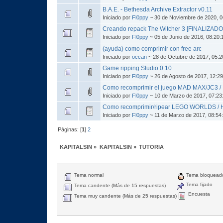
B.A.E. - Bethesda Archive Extractor v0.11
Iniciado por
Fl0ppy
~ 30 de Noviembre de 2020, 0
Creando repack The Witcher 3 [FINALIZADO
Iniciado por
Fl0ppy
~ 05 de Junio de 2016, 08:20
(ayuda) como comprimir con free arc
Iniciado por
occan
~ 28 de Octubre de 2017, 05:
Game ripping Studio 0.10
Iniciado por
Fl0ppy
~ 26 de Agosto de 2017, 12:2
Como recomprimir el juego MAD MAX/JC3 
Iniciado por
Fl0ppy
~ 10 de Marzo de 2017, 07:23
Como recomprimir/ripear LEGO WORLDS /
Iniciado por
Fl0ppy
~ 11 de Marzo de 2017, 08:54
Páginas: [
1
]
2
KAPITALSIN
»
KAPITALSIN
»
TUTORIA
Tema normal
Tema bloquead
Tema fijado
Tema candente (Más de 15 respuestas)
Encuesta
Tema muy candente (Más de 25 respuestas)