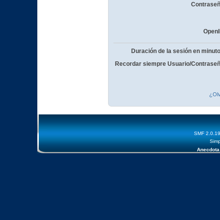
Contraseñ
OpenI
Duración de la sesión en minut
Recordar siempre Usuario/Contraseñ
¿Olv
SMF 2.0.1
Simp
Anecdota