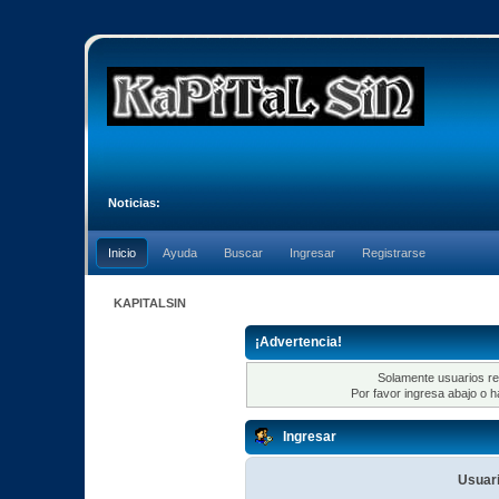
Noticias:
Inicio
Ayuda
Buscar
Ingresar
Registrarse
KAPITALSIN
¡Advertencia!
Solamente usuarios re
Por favor ingresa abajo o h
Ingresar
Usuari