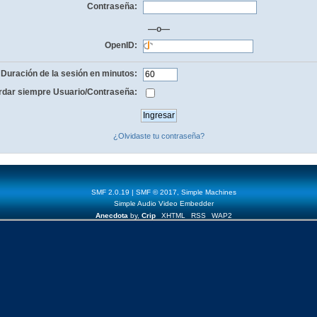
Contraseña:
—o—
OpenID:
Duración de la sesión en minutos:
dar siempre Usuario/Contraseña:
¿Olvidaste tu contraseña?
SMF 2.0.19
|
SMF © 2017
,
Simple Machines
Simple Audio Video Embedder
Anecdota
by,
Crip
XHTML
RSS
WAP2