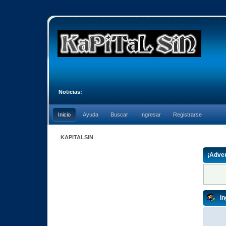
Noticias:
Inicio
Ayuda
Buscar
Ingresar
Registrarse
KAPITALSIN
¡Adver
In