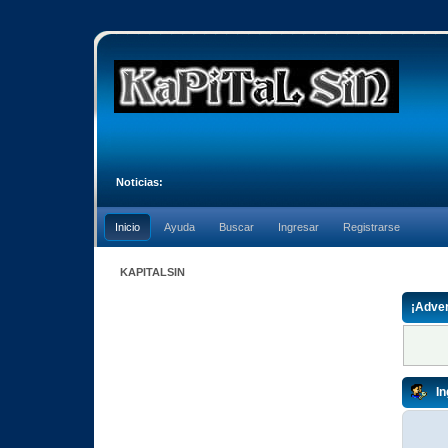
Noticias:
Inicio
Ayuda
Buscar
Ingresar
Registrarse
KAPITALSIN
¡Adver
In