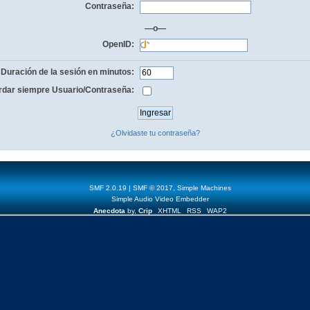
Contraseña:
—o—
OpenID:
Duración de la sesión en minutos:
dar siempre Usuario/Contraseña:
¿Olvidaste tu contraseña?
SMF 2.0.19
|
SMF © 2017
,
Simple Machines
Simple Audio Video Embedder
Anecdota
by,
Crip
XHTML
RSS
WAP2