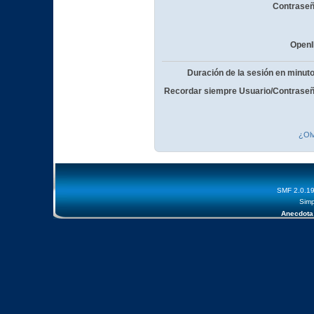
Contraseñ
OpenI
Duración de la sesión en minut
Recordar siempre Usuario/Contraseñ
¿Olv
SMF 2.0.1
Simp
Anecdota