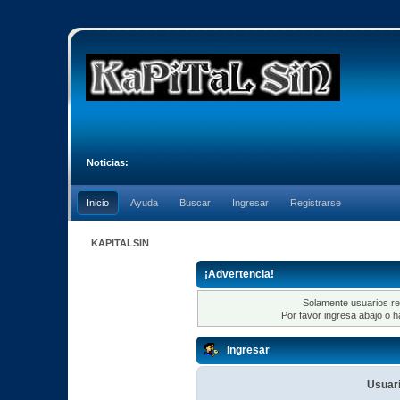
Noticias:
Inicio
Ayuda
Buscar
Ingresar
Registrarse
KAPITALSIN
¡Advertencia!
Solamente usuarios re
Por favor ingresa abajo o h
Ingresar
Usuari