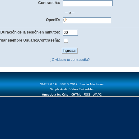
Contraseña:
—o—
OpenID:
Duración de la sesión en minutos:
dar siempre Usuario/Contraseña:
¿Olvidaste tu contraseña?
SMF 2.0.19
|
SMF © 2017
,
Simple Machines
Simple Audio Video Embedder
Anecdota
by,
Crip
XHTML
RSS
WAP2