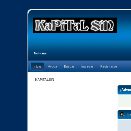
Noticias:
Inicio
Ayuda
Buscar
Ingresar
Registrarse
KAPITALSIN
¡Adver
In