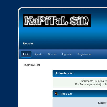
Noticias:
Inicio
Ayuda
Buscar
Ingresar
Registrarse
KAPITALSIN
¡Advertencia!
Solamente usuarios re
Por favor ingresa abajo o h
Ingresar
Usuari