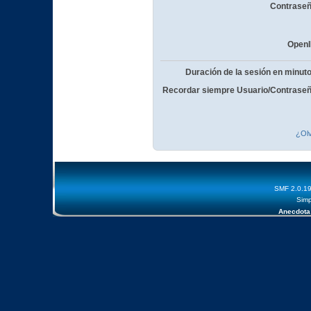
Contraseñ
OpenI
Duración de la sesión en minut
Recordar siempre Usuario/Contraseñ
¿Olv
SMF 2.0.1
Simp
Anecdota