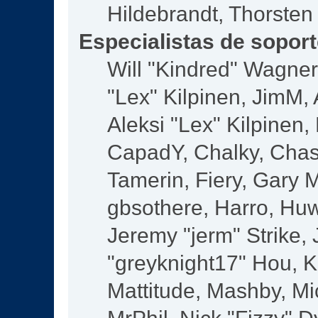
Hildebrandt, Thorsten
Especialistas de sopor
Will "Kindred" Wagner,
"Lex" Kilpinen, JimM, 
Aleksi "Lex" Kilpinen,
CapadY, Chalky, Chas
Tamerin, Fiery, Gary 
gbsothere, Harro, Huw
Jeremy "jerm" Strike,
"greyknight17" Hou, KG
Mattitude, Mashby, Mic