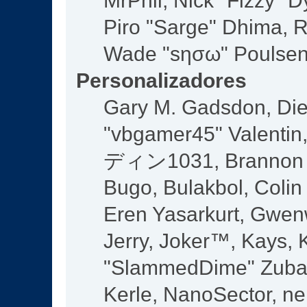
MrPhil, Nick "Fizzy" D
Piro "Sarge" Dhima, R
Wade "sησω" Poulsen,
Personalizadores
Gary M. Gadsdon, Die
"vbgamer45" Valentin,
ディン1031, Brannon "B
Bugo, Bulakbol, Colin
Eren Yasarkurt, Gwen
Jerry, Joker™, Kays, K
"SlammedDime" Zuba,
Kerle, NanoSector, ne