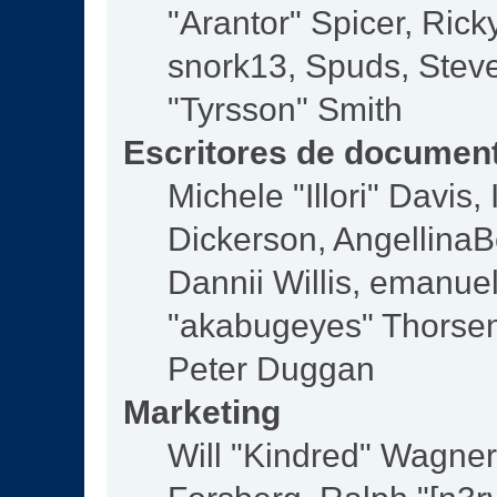
"Arantor" Spicer, Ric
snork13, Spuds, Steve
"Tyrsson" Smith
Escritores de documen
Michele "Illori" Davis
Dickerson, AngellinaBe
Dannii Willis, emanu
"akabugeyes" Thorsen,
Peter Duggan
Marketing
Will "Kindred" Wagne