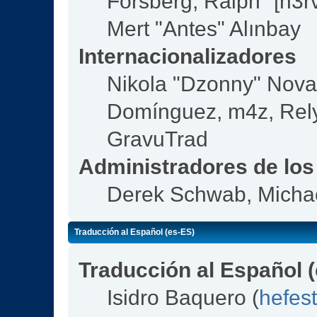
Forsberg, Ralph "[n3r
Mert "Antes" Alınbay
Internacionalizadores
Nikola "Dzonny" Nova
Domínguez, m4z, Rely
GravuTrad
Administradores de los
Derek Schwab, Michae
Traducción al Español (es-ES)
Traducción al Español 
Isidro Baquero (
hefes