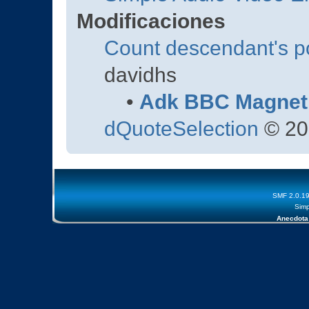
Modificaciones
Count descendant's p
davidhs
•
Adk BBC Magnet
dQuoteSelection
© 20
SMF 2.0.1
Simp
Anecdota