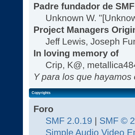
Padre fundador de SMF
Unknown W. "[Unknow
Project Managers Origi
Jeff Lewis, Joseph F
In loving memory of
Crip, K@, metallica4
Y para los que hayamos o
Copyrights
Foro
SMF 2.0.19
|
SMF © 
Simple Audio Video 