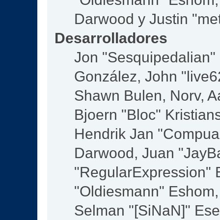
Darwood y Justin "me
Desarrolladores
Jon "Sesquipedalian" S
González, John "live
Shawn Bulen, Norv, Aa
Bjoern "Bloc" Kristia
Hendrik Jan "Compuar
Darwood, Juan "JayBa
"RegularExpression" 
"Oldiesmann" Eshom, M
Selman "[SiNaN]" Eser