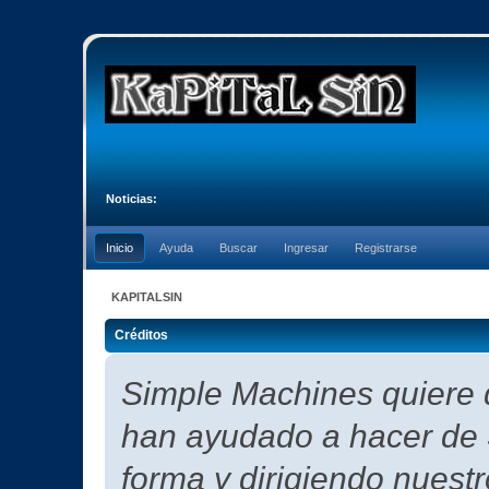
Noticias:
Inicio
Ayuda
Buscar
Ingresar
Registrarse
KAPITALSIN
Créditos
Simple Machines quiere d
han ayudado a hacer de 
forma y dirigiendo nuest