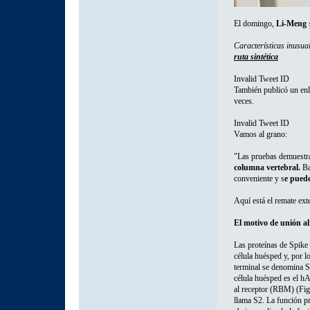
El domingo,
Li-Meng
Características inusu
ruta sintética
Invalid Tweet ID
También publicó un enl
veces.
Invalid Tweet ID
Vamos al grano:
"Las pruebas demuest
columna vertebral.
Ba
conveniente y s
e pued
Aquí está el remate ext
El motivo de unión al
Las proteínas de Spike 
célula huésped y, por l
terminal se denomina S
célula huésped es el h
al receptor (RBM) (Fi
llama S2. La función pr