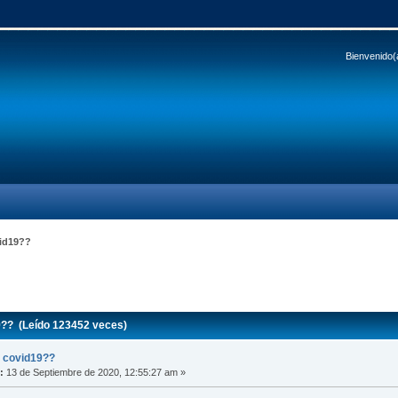
Bienvenido(
vid19??
9?? (Leído 123452 veces)
l covid19??
:
13 de Septiembre de 2020, 12:55:27 am »