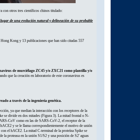
a con otros tres científicos chinos titulado:
 lugar de una evolución natural y delineación de su probable
de Hong Kong y 13 publicaciones que han sido citadas 557
onavirus de murciélago ZC45 y/o ZXC21 como plantilla y/o
do que la creación en laboratorio de este coronavirus es
ado a través de la ingeniería genética.
cción, ya que median la interacción con los receptores de la
ike se divide en dos mitades (Figura 3). La mitad frontal o N-
or SARS-CoV como en las de SARS-CoV-2, el receptor de la
n hACE2 y se le llama correspondientemente el motivo de unión
on el hACE2. La mitad C-terminal de la proteína Spike se
 de la proteasa en la unión S1/S2 y una posición de S2' aguas