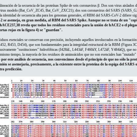
 alineación de la secuencia de las proteínas Spike de seis coronavirus β. Dos son virus ais
 virus modelo (Bat_CoV_ZC45, Bat_CoV_ZXC21); dos son coronavirus del SARS (SARS_GZ02,
 la identidad de secuencia alta para los genomas generales, el RBM del SARS-CoV-2 difiere s
e asemeja, en gran medida, al RBM del SARS Spike. Aunque no se trata de un "copia
hACE237,38 revela que todos los residuos esenciales para la unión de hACE2 o el plegado
cortas rojas en la figura 4) se "guardan".
iduos esenciales se conservan con precisión, incluyendo aquellos involucrados en la formación
 E452, R453, D454), que son fundamentales para la integridad estructural de la RBM (Figura 3C
lusivamente "sustituciones" hidrofóbicas (I428àL, L443àF, F460àY, L472àF, Y484àQ), que no deb
mismo tiempo, la mayoría de los residuos de aminoácidos que no son esenciales han "mutado" 
por este análisis de secuencia, nos convencimos desde el principio de que no sólo la pr
nión se asemejaría, precisamente, a la existente entre la proteína de la espiga del SARS 
ra predicción.