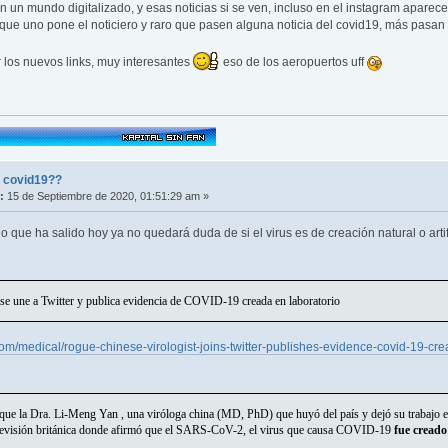
un mundo digitalizado, y esas noticias si se ven, incluso en el instagram aparecen 
n, que uno pone el noticiero y raro que pasen alguna noticia del covid19, más pasa
 los nuevos links, muy interesantes
eso de los aeropuertos uff
l covid19??
:
15 de Septiembre de 2020, 01:51:29 am »
lo que ha salido hoy ya no quedará duda de si el virus es de creación natural o artif
 se une a Twitter y publica evidencia de COVID-19 creada en laboratorio
m/medical/rogue-chinese-virologist-joins-twitter-publishes-evidence-covid-19-cre
ue la Dra. Li-Meng Yan , una viróloga china (MD, PhD) que huyó del país y dejó su trabajo e
elevisión británica donde afirmó que el SARS-CoV-2, el virus que causa COVID-19
fue creado 