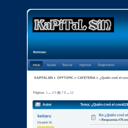
Noticias:
Inicio
Ayuda
Buscar
Ingresar
Registrarse
KAPITALSIN
»
OFFTOPIC
»
CAFETERIA
»
¿Quién creó el co
Páginas:
1
...
4
5
[
6
]
7
8
...
12
Autor
Tema: ¿Quién creó el covid1
Re:¿Quién creó e
keitaru
«
Respuesta #75 en
Usuario Sr.