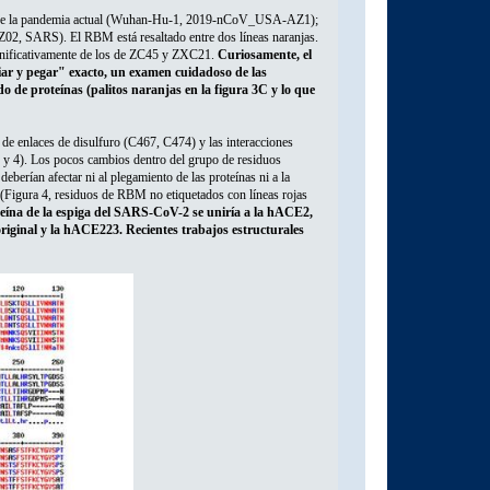
lados de la pandemia actual (Wuhan-Hu-1, 2019-nCoV_USA-AZ1);
 SARS). El RBM está resaltado entre dos líneas naranjas.
ignificativamente de los de ZC45 y ZXC21.
Curiosamente, el
r y pegar" exacto, un examen cuidadoso de las
 de proteínas (palitos naranjas en la figura 3C y lo que
 de enlaces de disulfuro (C467, C474) y las interacciones
 y 4). Los pocos cambios dentro del grupo de residuos
erían afectar ni al plegamiento de las proteínas ni a la
(Figura 4, residuos de RBM no etiquetados con líneas rojas
oteína de la espiga del SARS-CoV-2 se uniría a la hACE2,
original y la hACE223. Recientes trabajos estructurales