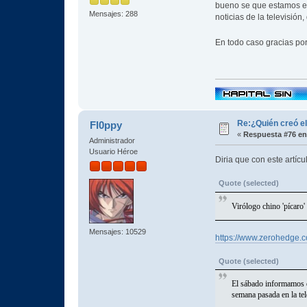
bueno se que estamos en 
Mensajes: 288
noticias de la televisió
En todo caso gracias por
Re:¿Quién creó e
Fl0ppy
«
Respuesta #76 en
Administrador
Usuario Héroe
Diria que con este artícu
Quote (selected)
Virólogo chino 'pícaro'
Mensajes: 10529
https://www.zerohedge.co
Quote (selected)
El sábado informamos q
semana pasada en la t