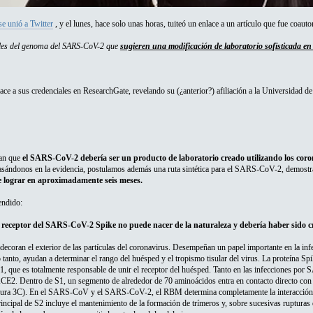
se unió a Twitter
, y el lunes, hace solo unas horas, tuiteó un enlace a un artículo que fue coautor
ales del genoma del SARS-CoV-2 que
sugieren una modificación de laboratorio sofisticada en
ace a sus credenciales en ResearchGate, revelando su (¿anterior?) afiliación a la Universidad 
ran que
el SARS-CoV-2 debería ser un producto de laboratorio creado utilizando los cor
sándonos en la evidencia, postulamos además una ruta sintética para el SARS-CoV-2, demostran
e lograr en aproximadamente seis meses.
endido:
 receptor del SARS-CoV-2 Spike no puede nacer de la naturaleza y debería haber sido cre
decoran el exterior de las partículas del coronavirus. Desempeñan un papel importante en la infe
o tanto, ayudan a determinar el rango del huésped y el tropismo tisular del virus. La proteína Sp
1, que es totalmente responsable de unir el receptor del huésped. Tanto en las infecciones p
ACE2. Dentro de S1, un segmento de alrededor de 70 aminoácidos entra en contacto directo co
gura 3C). En el SARS-CoV y el SARS-CoV-2, el RBM determina completamente la interacción c
incipal de S2 incluye el mantenimiento de la formación de trímeros y, sobre sucesivas rupturas