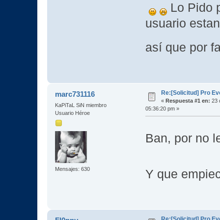
Lo Pido 
usuario esta
así que por f
Re:[Solicitud] Pro E
marc731116
«
Respuesta #1 en:
23 
KaPiTaL SiN miembro
05:36:20 pm »
Usuario Héroe
Ban, por no l
Mensajes: 630
Y que empiec
Re:[Solicitud] Pro E