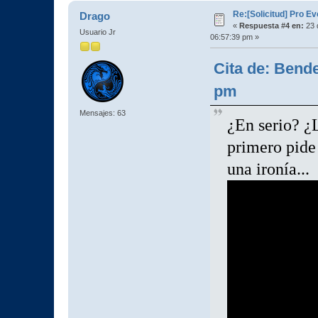
Re:[Solicitud] Pro E
Drago
«
Respuesta #4 en:
23 
Usuario Jr
06:57:39 pm »
Cita de: Bende
pm
Mensajes: 63
¿En serio? ¿
primero pide
una ironía...