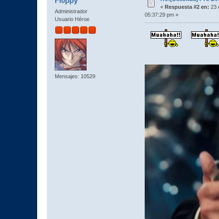
Fl0ppy
«
Respuesta #2 en:
23 
Administrador
05:37:29 pm »
Usuario Héroe
Mensajes: 10529