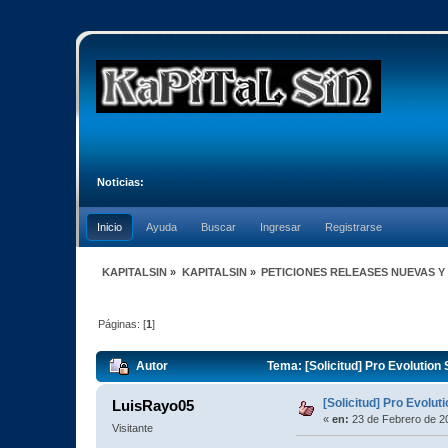
Noticias:
Inicio
Ayuda
Buscar
Ingresar
Registrarse
KAPITALSIN
»
KAPITALSIN
»
PETICIONES RELEASES NUEVAS Y
Páginas: [
1
]
Autor
Tema: [Solicitud] Pro Evolution
[Solicitud] Pro Evolu
LuisRayo05
«
en:
23 de Febrero de 2
Visitante