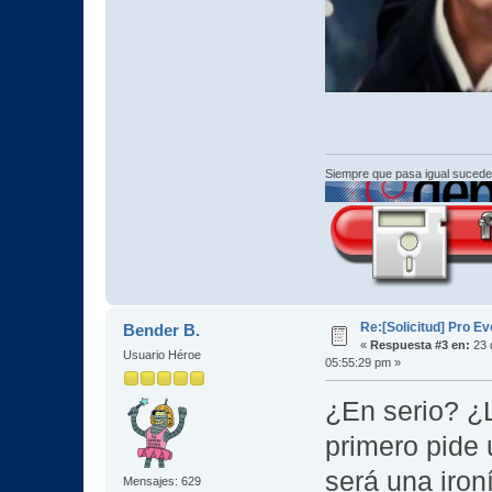
Siempre que pasa igual sucede
Re:[Solicitud] Pro E
Bender B.
«
Respuesta #3 en:
23 
Usuario Héroe
05:55:29 pm »
¿En serio? ¿
primero pide 
será una ironí
Mensajes: 629