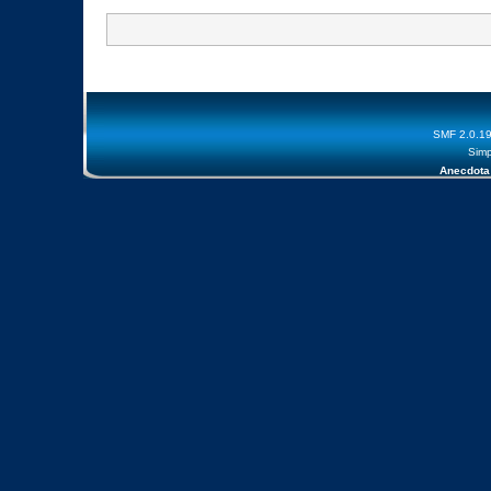
SMF 2.0.1
Simp
Anecdota