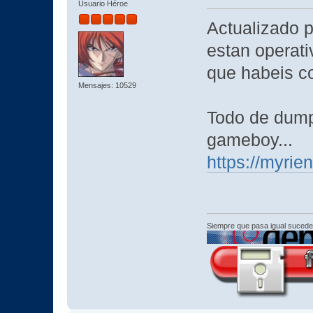
Usuario Héroe
Actualizado p
estan operati
que habeis c
Mensajes: 10529
Todo de dump
gameboy...
https://myrien
Siempre que pasa igual sucede