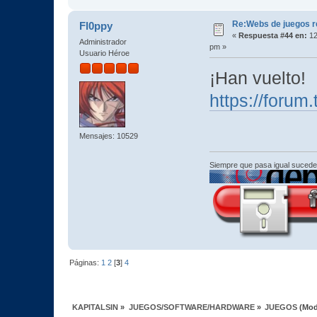
Re:Webs de juegos 
Fl0ppy
«
Respuesta #44 en:
12
Administrador
pm »
Usuario Héroe
¡Han vuelto!
https://forum.
Mensajes: 10529
Siempre que pasa igual sucede
Páginas:
1
2
[
3
]
4
KAPITALSIN
»
JUEGOS/SOFTWARE/HARDWARE
»
JUEGOS
(Mod