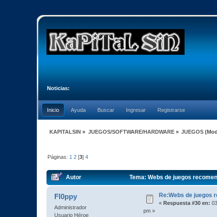
Noticias:
Inicio
Ayuda
Buscar
Ingresar
Registrarse
KAPITALSIN
»
JUEGOS/SOFTWARE/HARDWARE
»
JUEGOS
(Mod
Páginas:
1
2
[
3
]
4
Autor
Tema: Webs de juegos recomen
Re:Webs de juegos 
Fl0ppy
«
Respuesta #30 en:
03
Administrador
pm »
Usuario Héroe