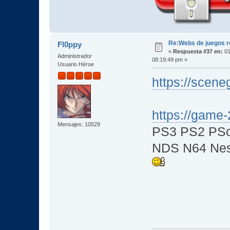
Re:Webs de juegos 
Fl0ppy
«
Respuesta #37 en:
01
Administrador
08:19:49 pm »
Usuario Héroe
https://scene
https://game
Mensajes: 10529
PS3 PS2 PSo
NDS N64 Nes