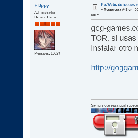
Re:Webs de juegos 
Fl0ppy
«
Respuesta #43 en:
29
Administrador
pm »
Usuario Héroe
gog-games.co
TOR, si usas 
instalar otro
Mensajes: 10529
http://gogga
Siempre que pasa igual sucede