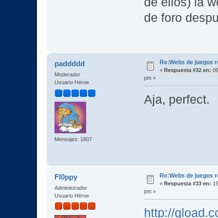
de ellos) la 
de foro despu
Re:Webs de juegos 
paddddd
«
Respuesta #32 en:
06
Moderador
pm »
Usuario Héroe
Aja, perfect.
Mensajes: 1807
Re:Webs de juegos 
Fl0ppy
«
Respuesta #33 en:
15
Administrador
pm »
Usuario Héroe
http://gload.c