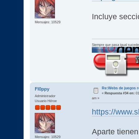
Incluye secc
Mensajes: 10529
Siempre que pasa igual sucede
Re:Webs de juegos 
Fl0ppy
«
Respuesta #34 en:
01
Administrador
am »
Usuario Héroe
https://www.s
Aparte tiene
Mensajes: 10529