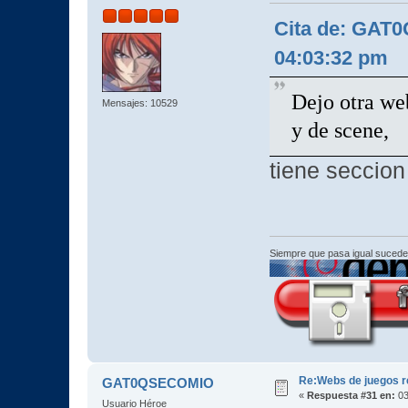
Cita de: GAT
04:03:32 pm
Dejo otra web
Mensajes: 10529
y de scene,
tiene seccio
Siempre que pasa igual sucede
Re:Webs de juegos 
GAT0QSECOMIO
«
Respuesta #31 en:
03
Usuario Héroe