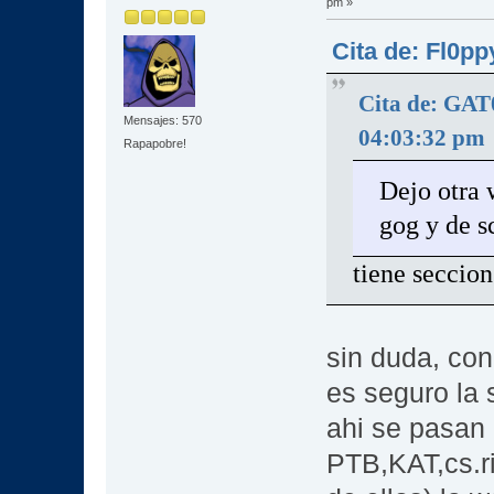
pm »
Cita de: Fl0p
Cita de: GA
Mensajes: 570
04:03:32 pm
Rapapobre!
Dejo otra 
gog y de s
tiene seccio
sin duda, co
es seguro la 
ahi se pasan
PTB,KAT,cs.ri