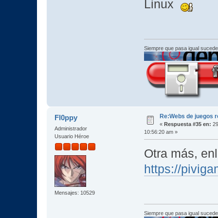
Linux
Siempre que pasa igual sucede
Re:Webs de juegos 
Fl0ppy
«
Respuesta #35 en:
29
Administrador
10:56:20 am »
Usuario Héroe
Otra más, e
https://pivig
Mensajes: 10529
Siempre que pasa igual sucede