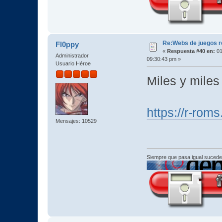
Re:Webs de juegos 
Fl0ppy
«
Respuesta #40 en:
01
Administrador
09:30:43 pm »
Usuario Héroe
Miles y miles
https://r-roms
Mensajes: 10529
Siempre que pasa igual sucede