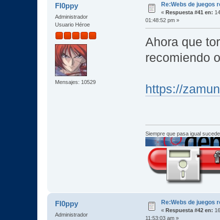
Re:Webs de juegos 
Fl0ppy
«
Respuesta #41 en:
14
Administrador
01:48:52 pm »
Usuario Héroe
Ahora que tor
recomiendo o
Mensajes: 10529
https://zamun
Siempre que pasa igual sucede
Re:Webs de juegos 
Fl0ppy
«
Respuesta #42 en:
16
Administrador
11:53:03 am »