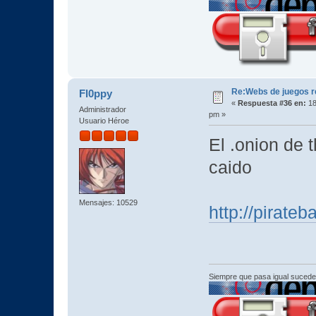
Re:Webs de juegos 
Fl0ppy
«
Respuesta #36 en:
18
Administrador
pm »
Usuario Héroe
El .onion de t
caido
Mensajes: 10529
http://pirate
Siempre que pasa igual sucede