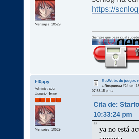
https://scnl
Mensajes: 10529
Siempre que pasa igual sucede
Re:Webs de juegos 
Fl0ppy
«
Respuesta #24 en:
18
Administrador
07:53:15 pm »
Usuario Héroe
Cita de: Starf
10:33:24 pm
ya no está a
Mensajes: 10529
conecta