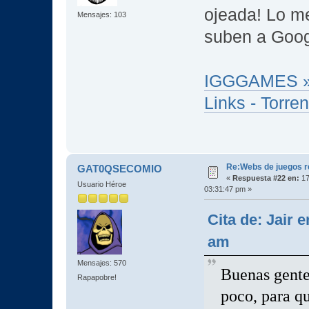
ojeada! Lo me
Mensajes: 103
suben a Goog
IGGGAMES » 
Links - Torren
Re:Webs de juegos 
GAT0QSECOMIO
«
Respuesta #22 en:
17
Usuario Héroe
03:31:47 pm »
Cita de: Jair 
am
Mensajes: 570
Buenas gente
Rapapobre!
poco, para q