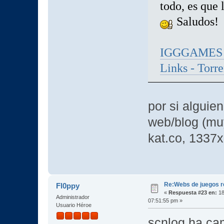
todo, es que
Saludos!
IGGGAMES » 
Links - Torre
por si alguie
web/blog (mu
kat.co, 1337
Re:Webs de juegos 
Fl0ppy
«
Respuesta #23 en:
18
Administrador
07:51:55 pm »
Usuario Héroe
scnlog ha ca