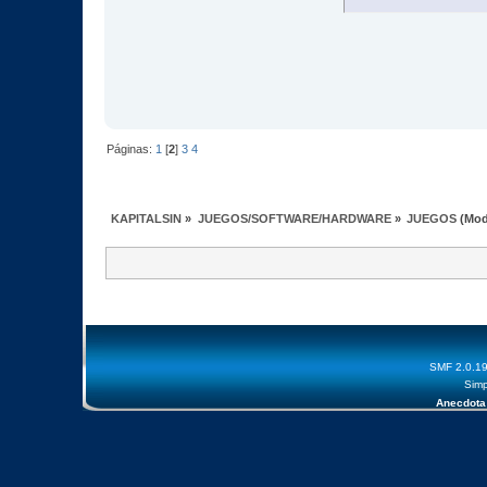
Páginas:
1
[
2
]
3
4
KAPITALSIN
»
JUEGOS/SOFTWARE/HARDWARE
»
JUEGOS
(Mod
SMF 2.0.1
Simp
Anecdota