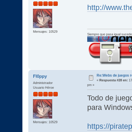
http://www.th
Mensajes: 10529
Siempre que pasa igual sucede
Re:Webs de juegos 
Fl0ppy
«
Respuesta #28 en:
17
Administrador
pm »
Usuario Héroe
Todo de juego
para Windo
Mensajes: 10529
https://pirat