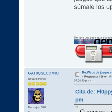
súmale los up
Siempre que pasa igual sucede
Re:Webs de juegos 
GAT0QSECOMIO
«
Respuesta #16 en:
04
Usuario Héroe
07:04:40 pm »
Cita de: Fl0p
pm
Mensajes: 570
Caxoperros no