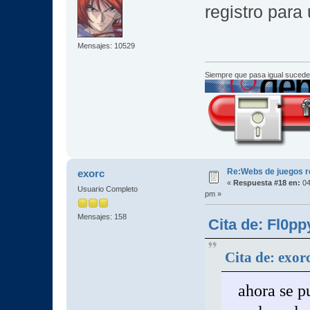
registro para
Mensajes: 10529
Siempre que pasa igual sucede
Re:Webs de juegos 
exorc
«
Respuesta #18 en:
04
Usuario Completo
pm »
Mensajes: 158
Cita de: Fl0pp
Cita de: exor
ahora se p