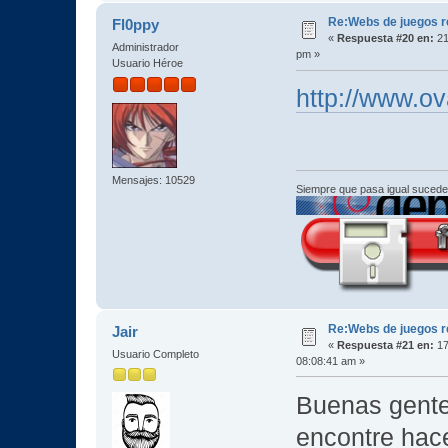
Re:Webs de juegos 
Fl0ppy
«
Respuesta #20 en:
21
Administrador
pm »
Usuario Héroe
http://www.o
Mensajes: 10529
Siempre que pasa igual sucede
Re:Webs de juegos 
Jair
«
Respuesta #21 en:
17
Usuario Completo
08:08:41 am »
Buenas gente
encontre hac