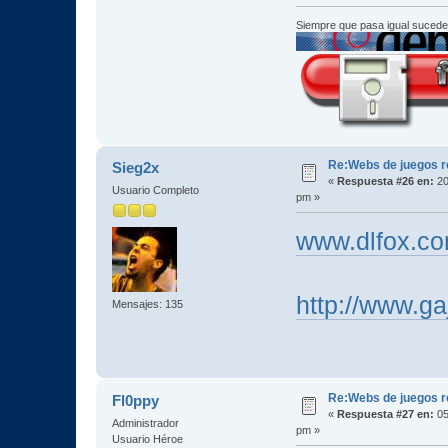
Siempre que pasa igual sucede
Re:Webs de juegos 
Sieg2x
«
Respuesta #26 en:
20
Usuario Completo
pm »
www.dlfox.c
http://www.g
Mensajes: 135
Re:Webs de juegos 
Fl0ppy
«
Respuesta #27 en:
05
Administrador
pm »
Usuario Héroe