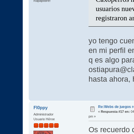
Rapapobre!
usuarios nuev
registraron a
yo tengo cuen
en mi perfil e
q es algo par
ostiapura@clav
hasta ahora, 
Re:Webs de juegos 
Fl0ppy
«
Respuesta #17 en:
04
Administrador
pm »
Usuario Héroe
Os recuerdo q