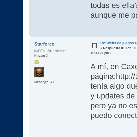
todas es ella
aunque me par
Re:Webs de juegos 
Starforce
«
Respuesta #19 en:
10
KaPiTaL SiN miembro
10:33:24 pm »
Novato 2
A mí, en Caxo
página:http:/
Mensajes: 41
tenía algo q
y updates de
pero ya no es
puedo conect