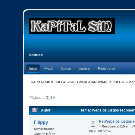
Noticias:
Inicio
Ayuda
Buscar
Ingresar
Registrarse
KAPITALSIN
»
JUEGOS/SOFTWARE/HARDWARE
»
JUEGOS
(Mod
Páginas:
1
[
2
]
3
4
Autor
Tema: Webs de juegos recomen
Re:Webs de juegos 
Fl0ppy
«
Respuesta #15 en:
04
Administrador
06:23:08 pm »
Usuario Héroe