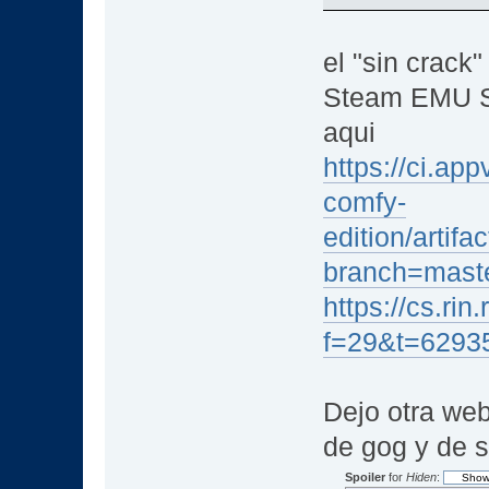
el "sin crack
Steam EMU S
aqui
https://ci.ap
comfy-
edition/artif
branch=mast
https://cs.rin
f=29&t=6293
Dejo otra web
de gog y de s
Spoiler
for
Hiden
: