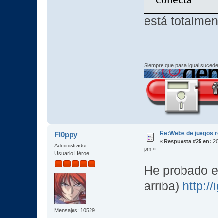
está totalmen
Siempre que pasa igual sucede
Re:Webs de juegos 
Fl0ppy
«
Respuesta #25 en:
20
Administrador
pm »
Usuario Héroe
He probado e
arriba)
http:/
Mensajes: 10529