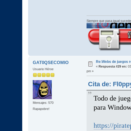
Siempre que pasa igual sucede
Re:Webs de juegos 
GAT0QSECOMIO
«
Respuesta #29 en:
03
Usuario Héroe
pm »
Cita de: Fl0p
Todo de jueg
Mensajes: 570
para Windo
Rapapobre!
https://pirat