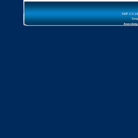
SMF 2.0.1
Simp
Anecdota