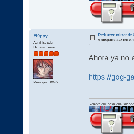
Re:Nuevo mirror de
Fl0ppy
«
Respuesta #2 en:
02 
Administrador
»
Usuario Héroe
Ahora ya no 
https://gog-
Mensajes: 10529
Siempre que pasa igual sucede