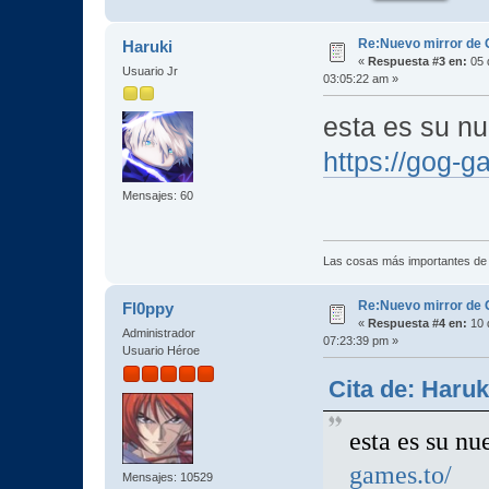
Re:Nuevo mirror de
Haruki
«
Respuesta #3 en:
05 
Usuario Jr
03:05:22 am »
esta es su nu
https://gog-g
Mensajes: 60
Las cosas más importantes de
Re:Nuevo mirror de
Fl0ppy
«
Respuesta #4 en:
10 
Administrador
07:23:39 pm »
Usuario Héroe
Cita de: Haruk
esta es su nu
games.to/
Mensajes: 10529