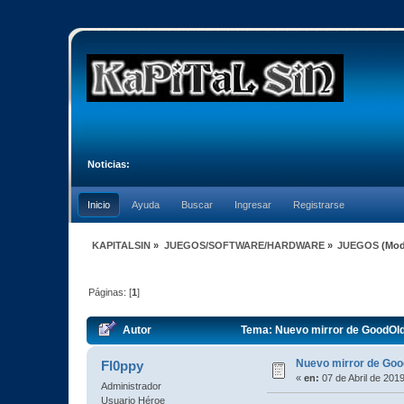
Noticias:
Inicio
Ayuda
Buscar
Ingresar
Registrarse
KAPITALSIN
»
JUEGOS/SOFTWARE/HARDWARE
»
JUEGOS
(Mod
Páginas: [
1
]
Autor
Tema: Nuevo mirror de GoodOl
Nuevo mirror de Go
Fl0ppy
«
en:
07 de Abril de 201
Administrador
Usuario Héroe