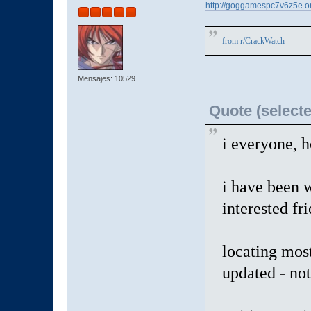
http://goggamespc7v6z5e.o
from
r/CrackWatch
Mensajes: 10529
Quote (selecte
i everyone, h
i have been 
interested fri
locating mo
updated - no