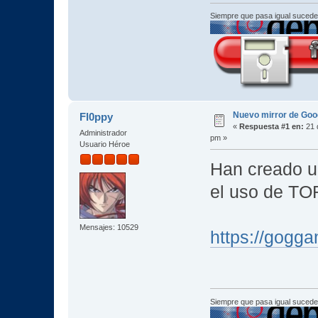
Siempre que pasa igual sucede
Nuevo mirror de Go
Fl0ppy
«
Respuesta #1 en:
21 d
Administrador
pm »
Usuario Héroe
Han creado un
el uso de TO
Mensajes: 10529
https://gogg
Siempre que pasa igual sucede