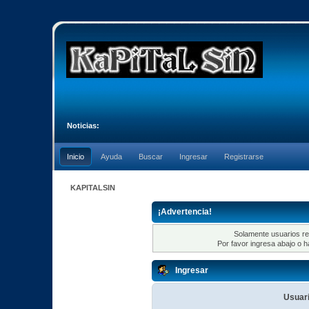
Noticias:
Inicio
Ayuda
Buscar
Ingresar
Registrarse
KAPITALSIN
¡Advertencia!
Solamente usuarios re
Por favor ingresa abajo o h
Ingresar
Usuari