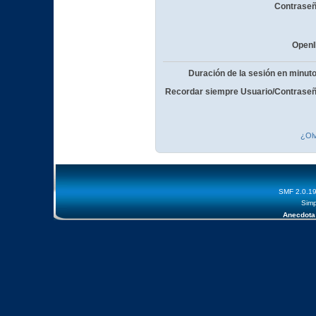
Contraseñ
OpenI
Duración de la sesión en minut
Recordar siempre Usuario/Contraseñ
¿Olv
SMF 2.0.1
Simp
Anecdota