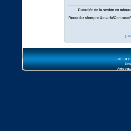
Duración de la sesión en minut
Recordar siempre Usuario/Contraseñ
¿Olv
SMF 2.0.1
Simp
Anecdota