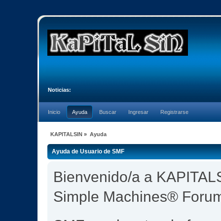
Noticias:
Inicio
Ayuda
Buscar
Ingresar
Registrarse
KAPITALSIN
»
Ayuda
Ayuda de Usuario de SMF
Bienvenido/a a KAPITALS
Simple Machines® Foru