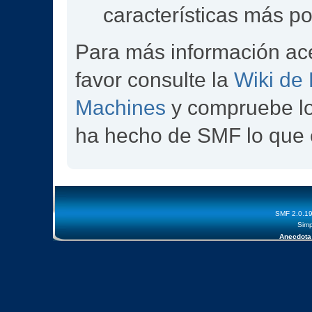
características más p
Para más información ac
favor consulte la
Wiki de
Machines
y compruebe l
ha hecho de SMF lo que 
SMF 2.0.1
Simp
Anecdota