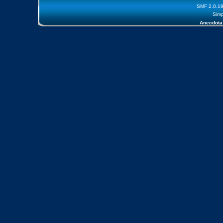
SMF 2.0.1
Simp
Anecdota