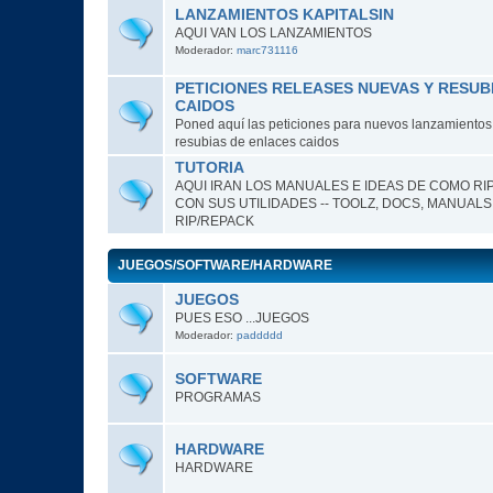
LANZAMIENTOS KAPITALSIN
AQUI VAN LOS LANZAMIENTOS
Moderador:
marc731116
PETICIONES RELEASES NUEVAS Y RESUB
CAIDOS
Poned aquí las peticiones para nuevos lanzamientos o
resubias de enlaces caidos
TUTORIA
AQUI IRAN LOS MANUALES E IDEAS DE COMO RI
CON SUS UTILIDADES -- TOOLZ, DOCS, MANUALS
RIP/REPACK
JUEGOS/SOFTWARE/HARDWARE
JUEGOS
PUES ESO ...JUEGOS
Moderador:
paddddd
SOFTWARE
PROGRAMAS
HARDWARE
HARDWARE