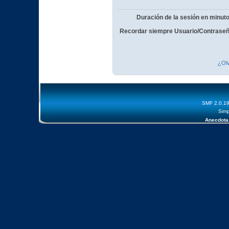
Duración de la sesión en minut
Recordar siempre Usuario/Contraseñ
¿Olv
SMF 2.0.1
Simp
Anecdota