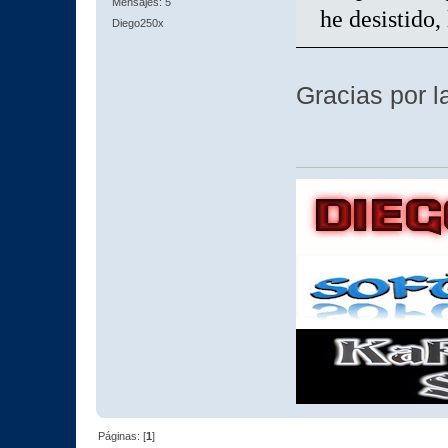
Mensajes: 5
he desistido
Diego250x
Gracias por l
Páginas: [
1
]