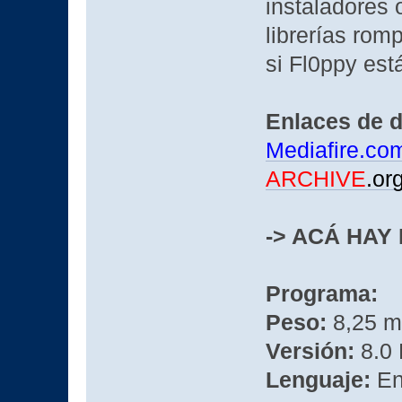
instaladores
librerías rom
si Fl0ppy es
Enlaces de 
Mediafire.co
ARCHIVE
.or
-> ACÁ HAY
Programa:
Peso:
8,25 m
Versión:
8.0 
Lenguaje:
En