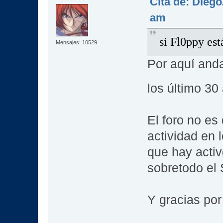
Cita de: Dieg
am
si Fl0ppy es
Mensajes: 10529
Por aquí and
los último 3
El foro no e
actividad en 
que hay acti
sobretodo el
Y gracias por