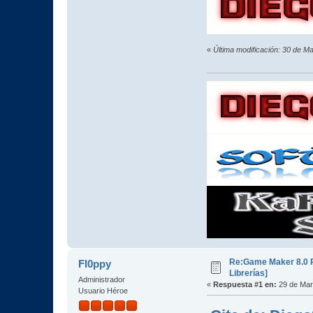
«
Última modificación: 30 de M
Re:Game Maker 8.0 P
Fl0ppy
Librerías]
Administrador
«
Respuesta #1 en:
29 de Mar
Usuario Héroe