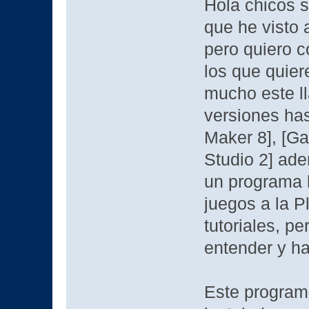
Hola chicos 
que he visto 
pero quiero c
los que quier
mucho este l
versiones ha
Maker 8], [G
Studio 2] ad
un programa 
juegos a la P
tutoriales, p
entender y h
Este program