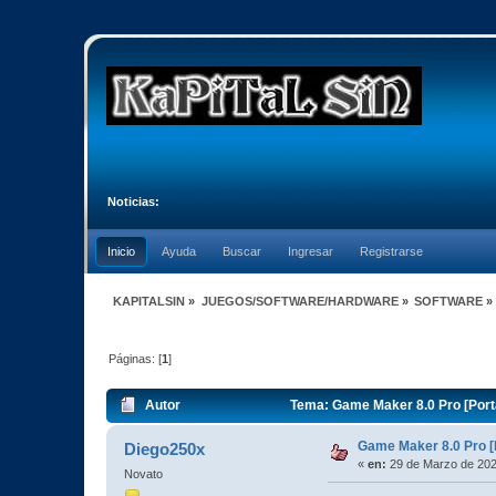
Noticias:
Inicio
Ayuda
Buscar
Ingresar
Registrarse
KAPITALSIN
»
JUEGOS/SOFTWARE/HARDWARE
»
SOFTWARE
»
Páginas: [
1
]
Autor
Tema: Game Maker 8.0 Pro [Porta
Game Maker 8.0 Pro [P
Diego250x
«
en:
29 de Marzo de 202
Novato