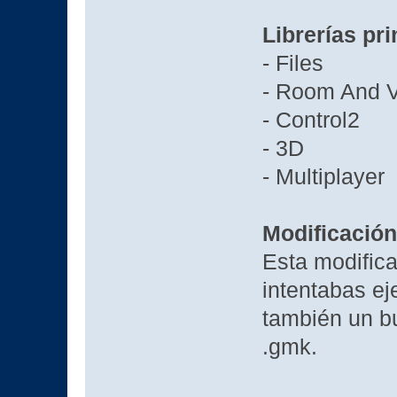
Librerías pri
- Files
- Room And 
- Control2
- 3D
- Multiplayer
Modificación
Esta modific
intentabas ej
también un b
.gmk.