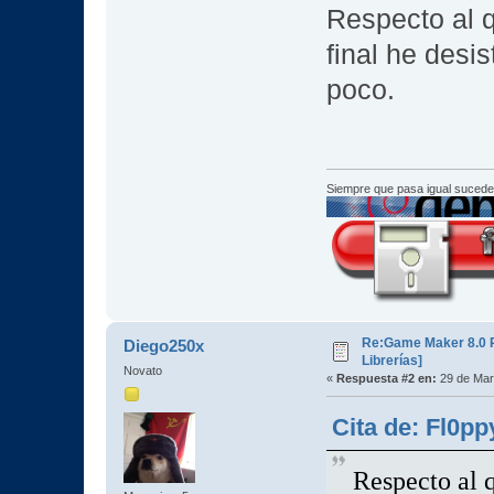
Respecto al q
final he desi
poco.
Siempre que pasa igual sucede
Re:Game Maker 8.0 P
Diego250x
Librerías]
Novato
«
Respuesta #2 en:
29 de Mar
Cita de: Fl0p
Respecto al q