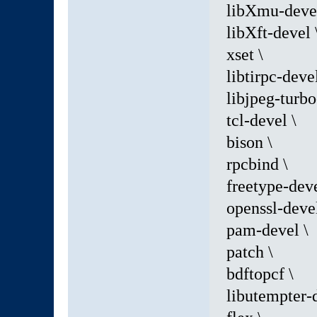
libXmu-devel
libXft-devel 
xset \
libtirpc-devel
libjpeg-turbo
tcl-devel \
bison \
rpcbind \
freetype-deve
openssl-devel
pam-devel \
patch \
bdftopcf \
libutempter-d