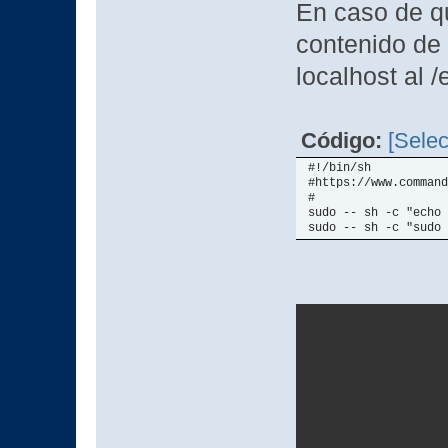
En caso de qu
contenido de 
localhost al /
Código:
[Selec
#!/bin/sh
#https://www.command
#
sudo -- sh -c "echo 
sudo -- sh -c "sudo 