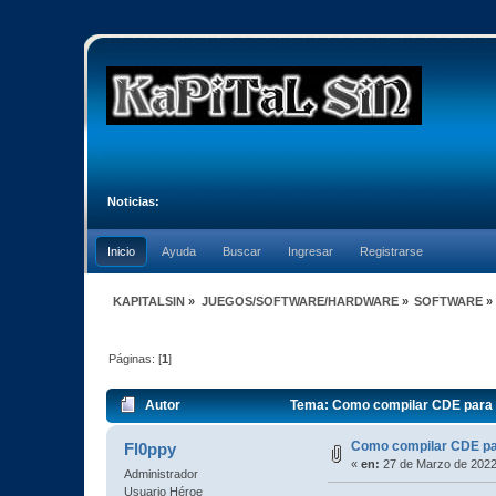
Noticias:
Inicio
Ayuda
Buscar
Ingresar
Registrarse
KAPITALSIN
»
JUEGOS/SOFTWARE/HARDWARE
»
SOFTWARE
»
Páginas: [
1
]
Autor
Tema: Como compilar CDE para L
Como compilar CDE par
Fl0ppy
«
en:
27 de Marzo de 2022
Administrador
Usuario Héroe