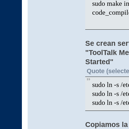
sudo make i
code_compil
Se crean serv
"ToolTalk M
Started"
Quote (selecte
sudo ln -s /e
sudo ln -s /et
sudo ln -s /e
Copiamos la 