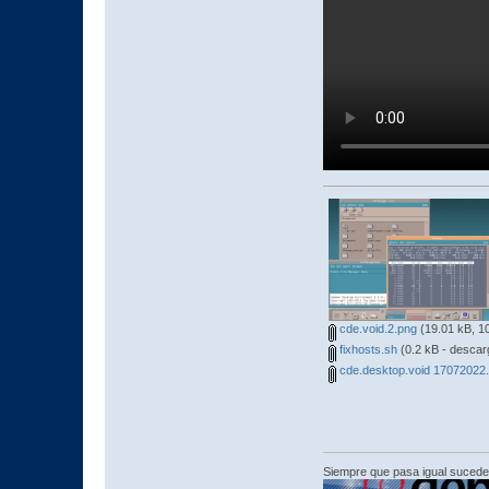
cde.void.2.png
(19.01 kB, 10
fixhosts.sh
(0.2 kB - descar
cde.desktop.void 17072022.
Siempre que pasa igual sucede