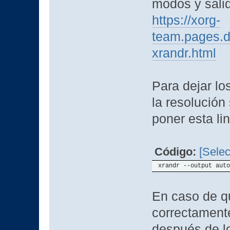
modos y salid
https://xorg-
team.pages.d
xrandr.html
Para dejar lo
la resolución 
poner esta li
Código:
[Selec
xrandr --output auto
En caso de qu
correctament
después de l