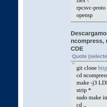
flex \
rpcsvc-proto 
opensp
Descargamos
ncompress, n
CDE
Quote (selecte
git clone
htt
cd ncompres
make -j3 LD
strip *
sudo make in
cd ..