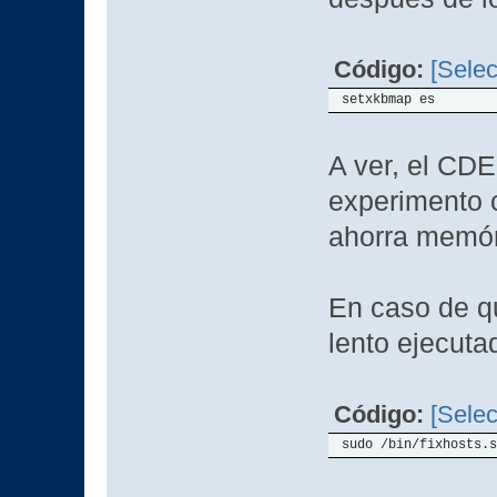
Código:
[Selec
setxkbmap es
A ver, el CDE
experimento c
ahorra memó
En caso de qu
lento ejecuta
Código:
[Selec
sudo /bin/fixhosts.s