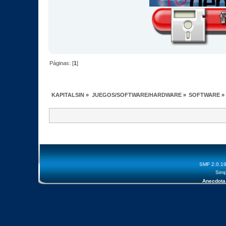
Páginas: [
1
]
KAPITALSIN
»
JUEGOS/SOFTWARE/HARDWARE
»
SOFTWARE
»
SMF 2.0.1
Simp
Anecdota