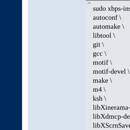
sudo xbps-ins
autoconf \
automake \
libtool \
git \
gcc \
motif \
motif-devel \
make \
m4 \
ksh \
libXinerama-
libXdmcp-dev
libXScrnSave