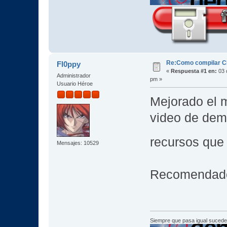
Re:Como compilar CD
Fl0ppy
«
Respuesta #1 en:
03 d
Administrador
pm »
Usuario Héroe
Mejorado el 
video de dem
recursos que
Mensajes: 10529
Recomendado 
Siempre que pasa igual sucede