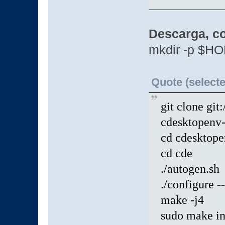
Descarga, c
mkdir -p $H
Quote (selecte
git clone git
cdesktopenv
cd cdesktop
cd cde
./autogen.sh
./configure -
make -j4
sudo make in