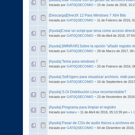
Iniciado por
GAT0QSECOMIO
~ 15 de Junio de 2018, 10:
[Descarga]DirectX 12 Para Windows 7 X64 Bits
Iniciado por
GAT0QSECOMIO
~ 11 de Febrero de 2016, 0
[Ayuda]Crear un script que sirva como acceso direct
Iniciado por
GAT0QSECOMIO
~ 09 de Abril de 2018, 07:5
[Ayuda] [WINRAR] Sobre la opción "añadir registro d
Iniciado por
GAT0QSECOMIO
~ 28 de Marzo de 2017, 06
[Ayuda] Tema para windows 7
Iniciado por
GAT0QSECOMIO
~ 20 de Febrero de 2016, 0
[Ayuda] Soft ligero para visualizar archivos .mdb pa
Iniciado por
GAT0QSECOMIO
~ 16 de Septiembre de 2017
[Ayuda] S.O/ Distribución Linux recomendable?
Iniciado por
GAT0QSECOMIO
~ 23 de Noviembre de 2016
[Ayuda] Programa para limpiar el registro
Iniciado por
keitaru
~ 11 de Abril de 2016, 05:13:39 pm
«
1
2
[Ayuda] Pasar de CDs de audio fisicos a archivos e
Iniciado por
GAT0QSECOMIO
~ 04 de Diciembre de 2016,