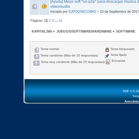
[Ayuda] Mejor soft *no-p2p* para descargar música 
video/audio
Iniciado por
GAT0QSECOMIO
~ 10 de Septiembre de 2017
Páginas: [
1
]
2
3
...
13
KAPITALSIN
»
JUEGOS/SOFTWARE/HARDWARE
»
SOFTWARE
Tema normal
Tema bloqueado
Tema fijado
Tema candente (Más de 15 respuestas)
Encuesta
Tema muy candente (Más de 25 respuestas)
SMF 2.0.1
Simp
Anecdota