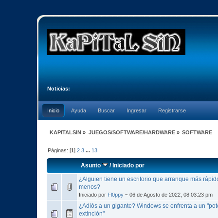
Noticias:
Inicio
Ayuda
Buscar
Ingresar
Registrarse
KAPITALSIN
»
JUEGOS/SOFTWARE/HARDWARE
»
SOFTWARE
Páginas: [
1
]
2
3
...
13
Asunto
/
Iniciado por
¿Alguien tiene un escritorio que arranque más rápi
menos?
Iniciado por
Fl0ppy
~ 06 de Agosto de 2022, 08:03:23 pm
¿Adiós a un gigante? Windows se enfrenta a un "po
extinción"