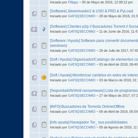
Iniciado por
Fl0ppy
~ 05 de Mayo de 2016, 12:08:12 pm
[Software] Jdownloader2 & USD & FRD & PyLoad
Iniciado por
GAT0QSECOMIO
~ 28 de Mayo de 2016, 01:
[Software] Clientes p2p // Buscadores Torrent // Socia
Iniciado por
GAT0QSECOMIO
~ 11 de Junio de 2016, 11:
[Software / Ayuda] Software para convertir document
(windows)
Iniciado por
GAT0QSECOMIO
~ 26 de Julio de 2017, 07:4
[Soft / Ayuda] Organizador/Catalogo de elementos c
Iniciado por
GAT0QSECOMIO
~ 03 de Abril de 2018, 09:4
[Soft / Ayuda] Monitorizar cambios en webs de inter
Iniciado por
GAT0QSECOMIO
~ 03 de Marzo de 2018, 01
[Seguridad/AV/Anti-ransomware] Lista de programa
Iniciado por
GAT0QSECOMIO
~ 27 de Mayo de 2017, 07:
[INFO] Buscadores de Torrents Online/Offline
Iniciado por
GAT0QSECOMIO
~ 06 de Abril de 2019, 05:5
[info ayuda] Navegador Tor_ sus posibilidades
Iniciado por
GAT0QSECOMIO
~ 05 de Agosto de 2016, 11
[dudas] usar Rclone con un gestor de archivos exter