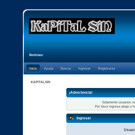
Noticias:
Inicio
Ayuda
Buscar
Ingresar
Registrarse
KAPITALSIN
¡Advertencia!
Solamente usuarios re
Por favor ingresa abajo o h
Ingresar
Usuari