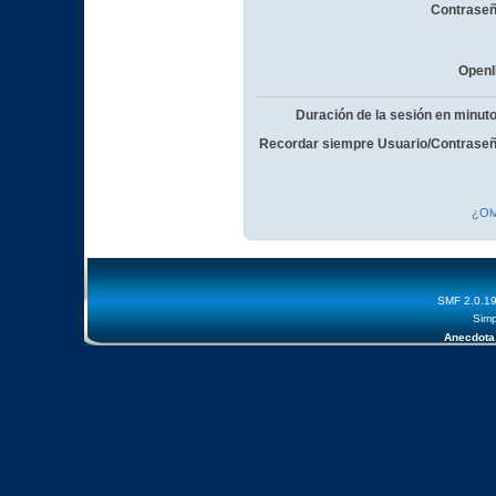
Contraseñ
OpenI
Duración de la sesión en minut
Recordar siempre Usuario/Contraseñ
¿Olv
SMF 2.0.1
Simp
Anecdota