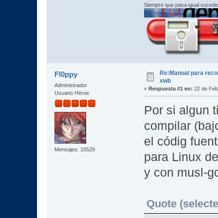
Siempre que pasa igual sucede
Re:Manual para recod
Fl0ppy
xwb
Administrador
«
Respuesta #1 en:
22 de Feb
Usuario Héroe
Por si algun 
compilar (baj
el códig fuen
Mensajes: 10529
para Linux de
y con musl-g
Quote (selecte