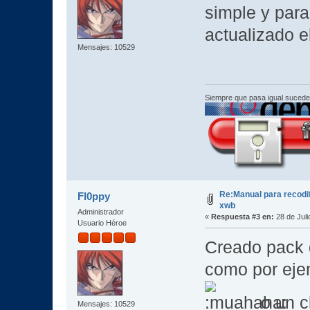
simple y par
actualizado e
Mensajes: 10529
Siempre que pasa igual sucede
Re:Manual para recodif
Fl0ppy
xwb
Administrador
«
Respuesta #3 en:
28 de Juli
Usuario Héroe
Creado pack 
como por eje
o un c
Mensajes: 10529