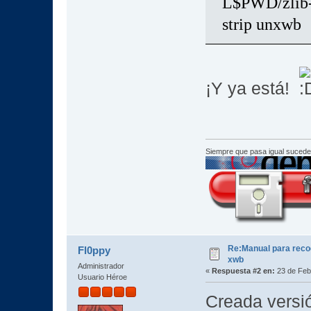
L$PWD/zlib-1
strip unxwb
¡Y ya está!
Siempre que pasa igual sucede
Re:Manual para recod
Fl0ppy
xwb
Administrador
«
Respuesta #2 en:
23 de Febr
Usuario Héroe
Creada versi