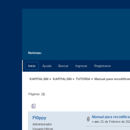
Noticias:
Inicio
Ayuda
Buscar
Ingresar
Registrarse
KAPITALSIN
»
KAPITALSIN
»
TUTORIA
»
Manual para recodifica
Páginas: [
1
]
Autor
Tema: Manual para recodificar f
Manual para recodifica
Fl0ppy
«
en:
21 de Febrero de 202
Administrador
Usuario Héroe