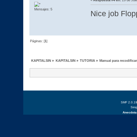
Mensajes: 5
Nice job Flop
Páginas: [
1
]
KAPITALSIN
»
KAPITALSIN
»
TUTORIA
»
Manual para recodifica
SMF 2.0.1
Simp
Anecdota