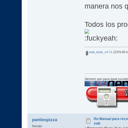
manera nos q
Todos los pr
xwb_tools_v4.7z
(2376.65 k
Siempre que pasa igual sucede
Re:Manual para recod
pantiespizza
xwb
Novato
«
Respuesta #4 en:
29 de Juli