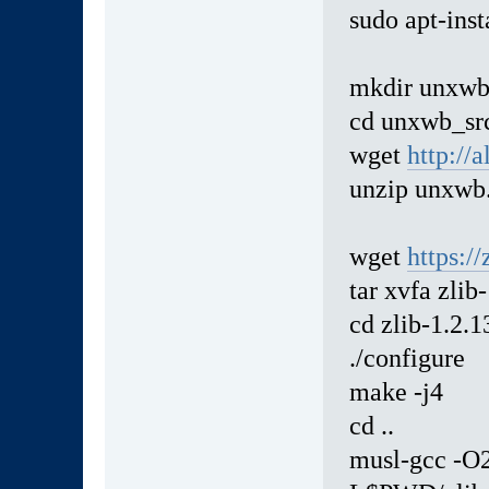
sudo apt-inst
mkdir unxwb
cd unxwb_sr
wget
http://
unzip unxwb
wget
https://
tar xvfa zlib-
cd zlib-1.2.1
./configure
make -j4
cd ..
musl-gcc -O2