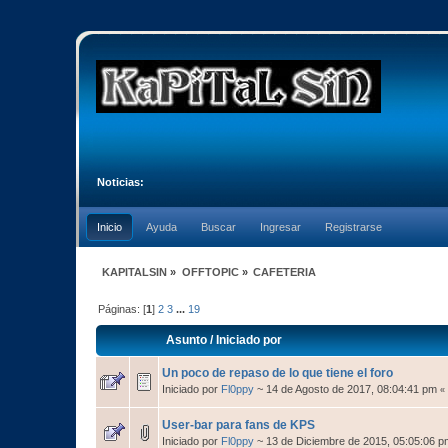
Noticias:
Inicio
Ayuda
Buscar
Ingresar
Registrarse
KAPITALSIN
»
OFFTOPIC
»
CAFETERIA
Páginas: [
1
]
2
3
...
19
Asunto
/
Iniciado por
Un poco de repaso de lo que tiene el foro
Iniciado por
Fl0ppy
~ 14 de Agosto de 2017, 08:04:41 pm
«
User-bar para fans de KPS
Iniciado por
Fl0ppy
~ 13 de Diciembre de 2015, 05:05:06 p