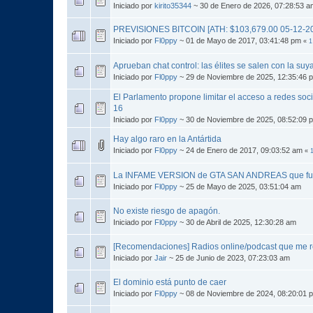
Iniciado por
kirito35344
~ 30 de Enero de 2026, 07:28:53 a
PREVISIONES BITCOIN [ATH: $103,679.00 05-12-2
Iniciado por
Fl0ppy
~ 01 de Mayo de 2017, 03:41:48 pm
«
1
Aprueban chat control: las élites se salen con la suya
Iniciado por
Fl0ppy
~ 29 de Noviembre de 2025, 12:35:46 
El Parlamento propone limitar el acceso a redes soc
16
Iniciado por
Fl0ppy
~ 30 de Noviembre de 2025, 08:52:09 
Hay algo raro en la Antártida
Iniciado por
Fl0ppy
~ 24 de Enero de 2017, 09:03:52 am
«
La INFAME VERSION de GTA SAN ANDREAS que fu
Iniciado por
Fl0ppy
~ 25 de Mayo de 2025, 03:51:04 am
No existe riesgo de apagón.
Iniciado por
Fl0ppy
~ 30 de Abril de 2025, 12:30:28 am
[Recomendaciones] Radios online/podcast que me
Iniciado por
Jair
~ 25 de Junio de 2023, 07:23:03 am
El dominio está punto de caer
Iniciado por
Fl0ppy
~ 08 de Noviembre de 2024, 08:20:01 