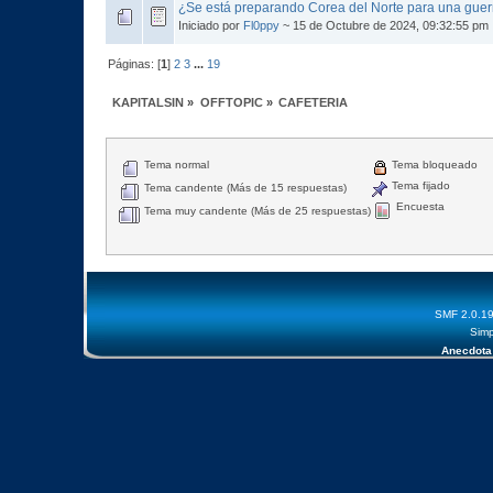
¿Se está preparando Corea del Norte para una guer
Iniciado por
Fl0ppy
~ 15 de Octubre de 2024, 09:32:55 pm
Páginas: [
1
]
2
3
...
19
KAPITALSIN
»
OFFTOPIC
»
CAFETERIA
Tema normal
Tema bloqueado
Tema fijado
Tema candente (Más de 15 respuestas)
Encuesta
Tema muy candente (Más de 25 respuestas)
SMF 2.0.1
Simp
Anecdota