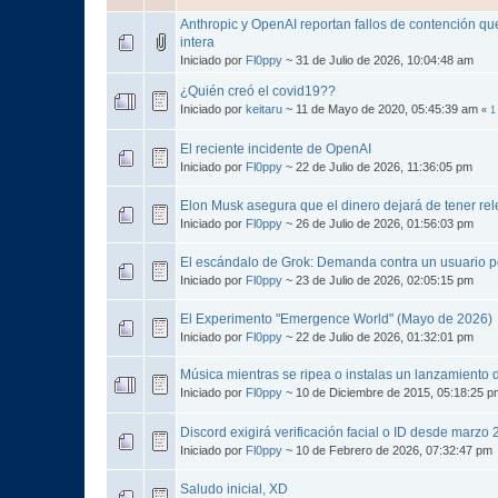
Anthropic y OpenAI reportan fallos de contención que
intera
Iniciado por
Fl0ppy
~ 31 de Julio de 2026, 10:04:48 am
¿Quién creó el covid19??
Iniciado por
keitaru
~ 11 de Mayo de 2020, 05:45:39 am
«
1
El reciente incidente de OpenAI
Iniciado por
Fl0ppy
~ 22 de Julio de 2026, 11:36:05 pm
Elon Musk asegura que el dinero dejará de tener re
Iniciado por
Fl0ppy
~ 26 de Julio de 2026, 01:56:03 pm
El escándalo de Grok: Demanda contra un usuario 
Iniciado por
Fl0ppy
~ 23 de Julio de 2026, 02:05:15 pm
El Experimento "Emergence World" (Mayo de 2026)
Iniciado por
Fl0ppy
~ 22 de Julio de 2026, 01:32:01 pm
Música mientras se ripea o instalas un lanzamiento
Iniciado por
Fl0ppy
~ 10 de Diciembre de 2015, 05:18:25 
Discord exigirá verificación facial o ID desde marzo
Iniciado por
Fl0ppy
~ 10 de Febrero de 2026, 07:32:47 pm
Saludo inicial, XD