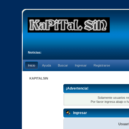
Noticias:
Inicio
Ayuda
Buscar
Ingresar
Registrarse
KAPITALSIN
¡Advertencia!
Solamente usuarios re
Por favor ingresa abajo o h
Ingresar
Usuari