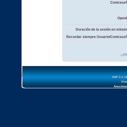
Contraseñ
OpenI
Duración de la sesión en minut
Recordar siempre Usuario/Contraseñ
¿Olv
SMF 2.0.1
Simp
Anecdota