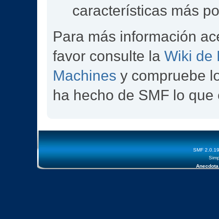
características más p
Para más información ac
favor consulte la
Wiki de
Machines
y compruebe l
ha hecho de SMF lo que 
SMF 2.0.1
Simp
Anecdota