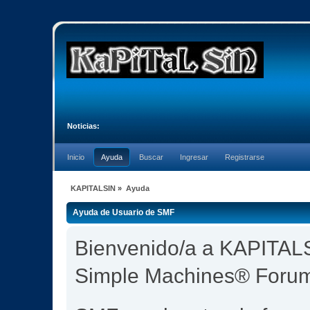
Noticias:
Inicio
Ayuda
Buscar
Ingresar
Registrarse
KAPITALSIN
»
Ayuda
Ayuda de Usuario de SMF
Bienvenido/a a KAPITALS
Simple Machines® Foru