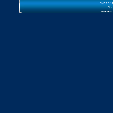
SMF 2.0.1
Simp
Anecdota