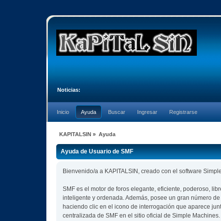
Noticias:
Inicio
Ayuda
Buscar
Ingresar
Registrarse
KAPITALSIN
»
Ayuda
Ayuda de Usuario de SMF
Bienvenido/a a KAPITALSIN, creado con el software Simp
SMF es el motor de foros elegante, eficiente, poderoso, lib
inteligente y ordenada. Además, posee un gran número de 
haciendo clic en el icono de interrogación que aparece jun
centralizada de SMF en el sitio oficial de Simple Machines.