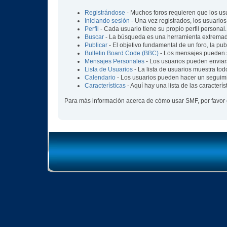
Registrándose
- Muchos foros requieren que los us
Iniciando sesión
- Una vez registrados, los usuarios
Perfil
- Cada usuario tiene su propio perfil personal.
Buscar
- La búsqueda es una herramienta extremada
Publicar
- El objetivo fundamental de un foro, la pu
Bulletin Board Code (BBC)
- Los mensajes pueden 
Mensajes Personales
- Los usuarios pueden enviar
Lista de Usuarios
- La lista de usuarios muestra tod
Calendario
- Los usuarios pueden hacer un seguimi
Características
- Aquí hay una lista de las caracter
Para más información acerca de cómo usar SMF, por favor 