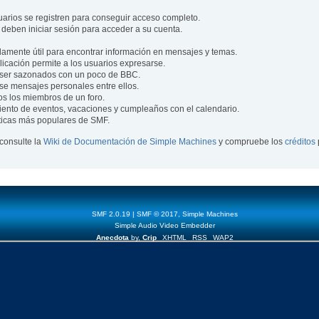
uarios se registren para conseguir acceso completo.
 deben iniciar sesión para acceder a su cuenta.
mente útil para encontrar información en mensajes y temas.
blicación permite a los usuarios expresarse.
ser sazonados con un poco de BBC.
se mensajes personales entre ellos.
os los miembros de un foro.
ento de eventos, vacaciones y cumpleaños con el calendario.
ísticas más populares de SMF.
consulte la
Wiki de Documentación de Simple Machines
y compruebe los
créditos
SMF 2.0.19
|
SMF © 2017
,
Simple Machines
Simple Audio Video Embedder
Anecdota
by,
Crip
XHTML
RSS
WAP2