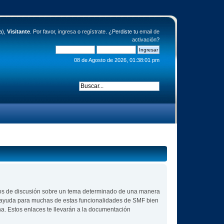
a),
Visitante
. Por favor,
ingresa
o
regístrate
. ¿Perdiste tu
email de
activación
?
08 de Agosto de 2026, 01:38:01 pm
 hilos de discusión sobre un tema determinado de una manera
r ayuda para muchas de estas funcionalidades de SMF bien
na. Estos enlaces te llevarán a la documentación