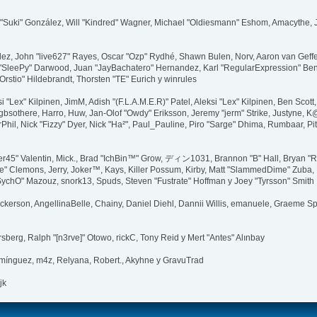
sica "Suki" González, Will "Kindred" Wagner, Michael "Oldiesmann" Eshom, Amacythe
lez, John "live627" Rayes, Oscar "Ozp" Rydhé, Shawn Bulen, Norv, Aaron van Geffen
 "SleePy" Darwood, Juan "JayBachatero" Hernandez, Karl "RegularExpression" Be
Orstio" Hildebrandt, Thorsten "TE" Eurich y winrules
ksi "Lex" Kilpinen, JimM, Adish "(F.L.A.M.E.R)" Patel, Aleksi "Lex" Kilpinen, Ben Sc
bsothere, Harro, Huw, Jan-Olof "Owdy" Eriksson, Jeremy "jerm" Strike, Justyne, K@, 
 MrPhil, Nick "Fizzy" Dyer, Nick "Ha²", Paul_Pauline, Piro "Sarge" Dhima, Rumbaar,
45" Valentin, Mick., Brad "IchBin™" Grow, ディン1031, Brannon "B" Hall, Bryan "Ru
e" Clemons, Jerry, Joker™, Kays, Killer Possum, Kirby, Matt "SlammedDime" Zuba
 "SychO" Mazouz, snork13, Spuds, Steven "Fustrate" Hoffman y Joey "Tyrsson" Smith
 Dickerson, AngellinaBelle, Chainy, Daniel Diehl, Dannii Willis, emanuele, Graeme
sberg, Ralph "[n3rve]" Otowo, rickC, Tony Reid y Mert "Antes" Alınbay
mínguez, m4z, Relyana, Robert., Akyhne y GravuTrad
jk