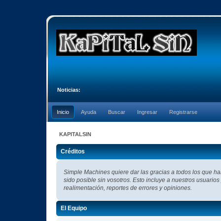
Noticias:
Inicio
Ayuda
Buscar
Ingresar
Registrarse
KAPITALSIN
Créditos
Simple Machines quiere dar las gracias a todos los que h
sido posible sin vosotros. Esto incluye a nuestros usuarios
realimentación, reportes de errores y opiniones.
El Equipo