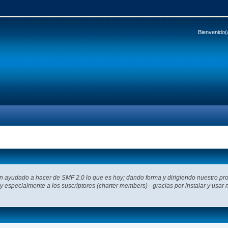
Bienvenido(
an ayudado a hacer de SMF 2.0 lo que es hoy; dando forma y dirigiendo nuestro pr
 y especialmente a los suscriptores (charter members) - gracias por instalar y usar