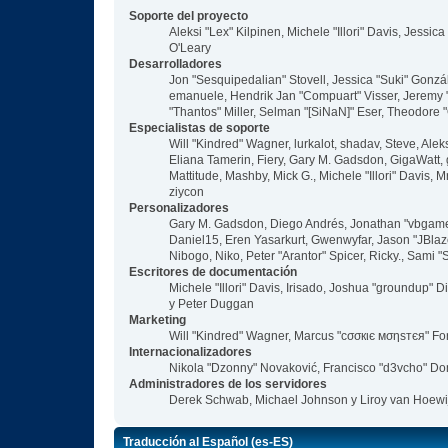
Soporte del proyecto
Aleksi "Lex" Kilpinen, Michele "Illori" Davis, Jes
O'Leary
Desarrolladores
Jon "Sesquipedalian" Stovell, Jessica "Suki" Gonzá
emanuele, Hendrik Jan "Compuart" Visser, Jeremy
"Thantos" Miller, Selman "[SiNaN]" Eser, Theodore "
Especialistas de soporte
Will "Kindred" Wagner, lurkalot, shadav, Steve, Ale
Eliana Tamerin, Fiery, Gary M. Gadsdon, GigaWatt, g
Mattitude, Mashby, Mick G., Michele "Illori" Davis,
ziycon
Personalizadores
Gary M. Gadsdon, Diego Andrés, Jonathan "vbgamer
Daniel15, Eren Yasarkurt, Gwenwyfar, Jason "JBlaz
Nibogo, Niko, Peter "Arantor" Spicer, Ricky., Sami
Escritores de documentación
Michele "Illori" Davis, Irisado, Joshua "groundup"
y Peter Duggan
Marketing
Will "Kindred" Wagner, Marcus "cσσкιє мσηѕтєя" For
Internacionalizadores
Nikola "Dzonny" Novaković, Francisco "d3vcho" Do
Administradores de los servidores
Derek Schwab, Michael Johnson y Liroy van Hoewi
Traducción al Español (es-ES)