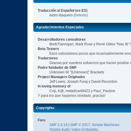
Traducción al Español (es-ES)
Isidro Baquero (
hefesto
)
Agradecimientos Especiales
Desarrolladores consultores
Brett Flannigan, Mark Rose y René-Gilles "Nao 尚"
Beta Testers
Esos valiosísimos pocos que incansablemente encue
Traductores
Gracias por vuestros esfuerzos que hacen posible 
Padre fundador de SMF
Unknown W. "[Unknown]" Brackets
Project Managers Originales
Jeff Lewis, Joseph Fung y David Recordon
In loving memory of
Crip, K@, metallica48423 y Paul_Pauline
Y para los que hayamos olvidado, gracias!
Copyrights
Foro
SMF 2.0.19
|
SMF © 2017
,
Simple Machines
Simple Audio Video Embedder