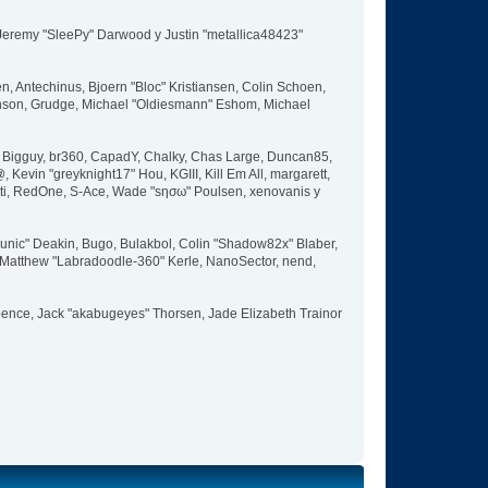
, Jeremy "SleePy" Darwood y Justin "metallica48423"
, Antechinus, Bjoern "Bloc" Kristiansen, Colin Schoen,
nson, Grudge, Michael "Oldiesmann" Eshom, Michael
ott, Bigguy, br360, CapadY, Chalky, Chas Large, Duncan85,
Kevin "greyknight17" Hou, KGIII, Kill Em All, margarett,
 Pitti, RedOne, S-Ace, Wade "sησω" Poulsen, xenovanis y
nic" Deakin, Bugo, Bulakbol, Colin "Shadow82x" Blaber,
, Matthew "Labradoodle-360" Kerle, NanoSector, nend,
 Spence, Jack "akabugeyes" Thorsen, Jade Elizabeth Trainor