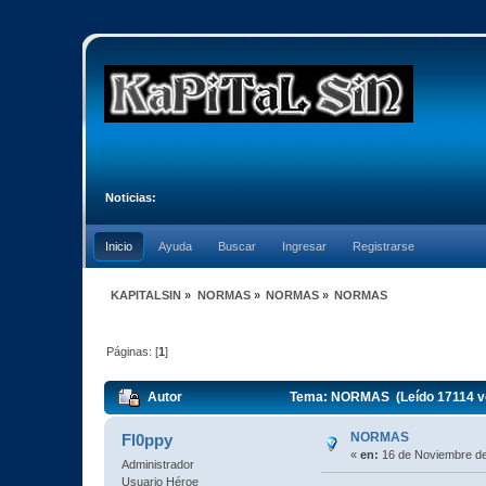
Noticias:
Inicio
Ayuda
Buscar
Ingresar
Registrarse
KAPITALSIN
»
NORMAS
»
NORMAS
»
NORMAS
Páginas: [
1
]
Autor
Tema: NORMAS (Leído 17114 v
NORMAS
Fl0ppy
«
en:
16 de Noviembre de
Administrador
Usuario Héroe