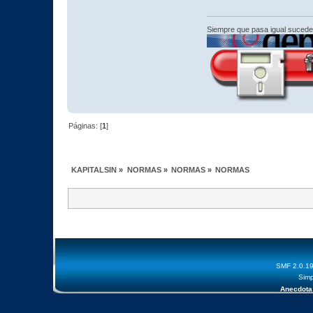
Siempre que pasa igual sucede
Páginas: [
1
]
KAPITALSIN
»
NORMAS
»
NORMAS
»
NORMAS
SMF 2.0.1
Simp
Anecdota