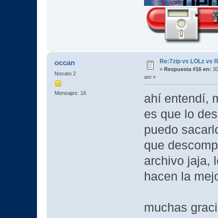
Re:7zip vs LOLz vs 
occan
«
Respuesta #16 en:
30
Novato 2
am »
Mensajes: 16
ahí entendí, 
es que lo de
puedo sacarlo
que descompr
archivo jaja, 
hacen la mejo
muchas graci