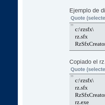
Ejemplo de di
Quote (selecte
c:\rzsfx\
rz.sfx
RzSfxCreato
Copiado el rz.
Quote (selecte
c:\rzsfx\
rz.sfx
RzSfxCreato
rz.exe