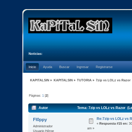
Noticias:
Inicio
Ayuda
Buscar
Ingresar
Registrarse
KAPITALSIN
»
KAPITALSIN
»
TUTORIA
»
7zip vs LOLz vs Razor
Páginas:
1
[
2
]
Autor
Tema: 7zip vs LOLz vs Razor (L
Re:7zip vs LOLz vs 
Fl0ppy
«
Respuesta #15 en:
30
Administrador
am »
Usuario Héroe