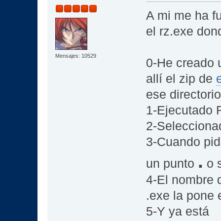
A mi me ha f
el rz.exe don
Mensajes: 10529
0-He creado u
allí el zip de
ese directorio
1-Ejecutado 
2-Selecciona
3-Cuando pide
.
un punto
o s
4-El nombre 
.exe la pone 
5-Y ya está