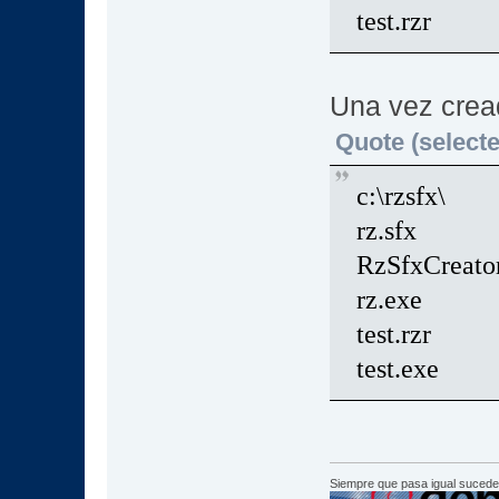
test.rzr
Una vez cread
Quote (selecte
c:\rzsfx\
rz.sfx
RzSfxCreato
rz.exe
test.rzr
test.exe
Siempre que pasa igual sucede