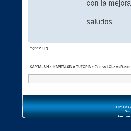
con la mejor
saludos
Páginas:
1
[
2
]
KAPITALSIN
»
KAPITALSIN
»
TUTORIA
»
7zip vs LOLz vs Razor
SMF 2.0.1
Simp
Anecdota