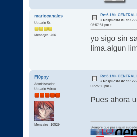
Re:6.1M+ CENTRAL
mariocanales
«
Respuesta #1 en:
22 
Usuario Sr.
05:57:31 pm »
Mensajes: 466
yo sigo sin s
lima.algun li
Re:6.1M+ CENTRAL
Fl0ppy
«
Respuesta #2 en:
22 
Administrador
06:25:39 pm »
Usuario Héroe
Pues ahora u
Mensajes: 10529
Siempre que pasa igual sucede