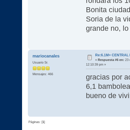
rondará los 1
Bonita ciuda
Soria de la vi
grande no, lo
Re:6.1M+ CENTRAL
mariocanales
«
Respuesta #6 en:
23 
Usuario Sr.
12:10:39 pm »
Mensajes: 466
gracias por a
6,1 bambolea
bueno de vivi
Páginas: [
1
]