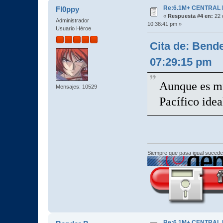
Re:6.1M+ CENTRAL
Fl0ppy
«
Respuesta #4 en:
22 
Administrador
10:38:41 pm »
Usuario Héroe
Cita de: Bende
07:29:15 pm
Aunque es mu
Mensajes: 10529
Pacífico idea
Siempre que pasa igual sucede
Re:6.1M+ CENTRAL