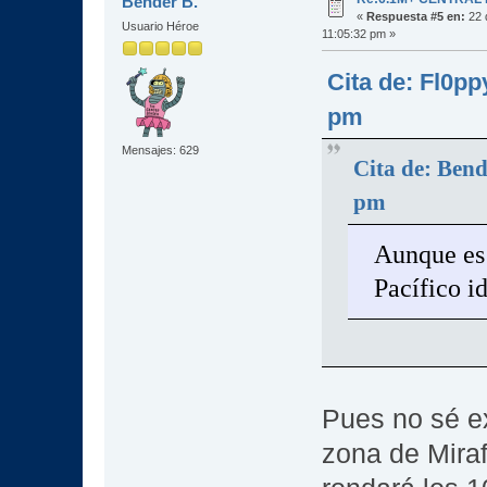
Bender B.
«
Respuesta #5 en:
22 
Usuario Héroe
11:05:32 pm »
Cita de: Fl0pp
pm
Mensajes: 629
Cita de: Bend
pm
Aunque es 
Pacífico i
Pues no sé ex
zona de Mirafl