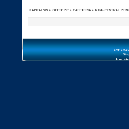
KAPITALSIN
»
OFFTOPIC
»
CAFETERIA
»
6.1M+ CENTRAL PER
SMF 2.0.1
Simp
Anecdota