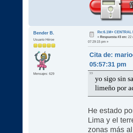
Re:6.1M+ CENTRAL
Bender B.
«
Respuesta #3 en:
22 
Usuario Héroe
07:29:15 pm »
Cita de: mari
05:57:31 pm
Mensajes: 629
yo sigo sin s
limeño por a
He estado por
Lima y el ter
zonas más al