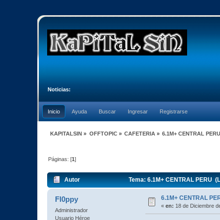
Noticias:
Inicio
Ayuda
Buscar
Ingresar
Registrarse
KAPITALSIN
»
OFFTOPIC
»
CAFETERIA
»
6.1M+ CENTRAL PER
Páginas: [
1
]
Autor
Tema: 6.1M+ CENTRAL PERU (Le
6.1M+ CENTRAL PE
Fl0ppy
«
en:
18 de Diciembre d
Administrador
Usuario Héroe