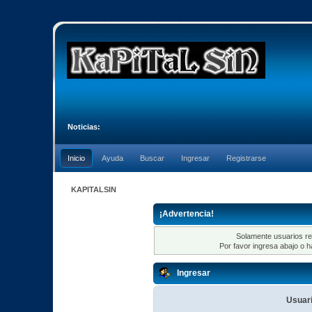
Noticias:
Inicio
Ayuda
Buscar
Ingresar
Registrarse
KAPITALSIN
¡Advertencia!
Solamente usuarios re
Por favor ingresa abajo o h
Ingresar
Usuari