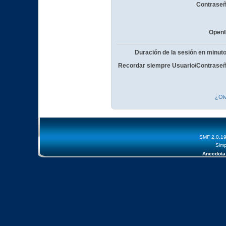
Contraseñ
OpenI
Duración de la sesión en minut
Recordar siempre Usuario/Contraseñ
¿Olv
SMF 2.0.1
Simp
Anecdota