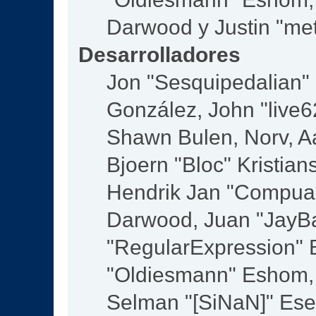
Darwood y Justin "me
Desarrolladores
Jon "Sesquipedalian" S
González, John "live
Shawn Bulen, Norv, Aa
Bjoern "Bloc" Kristia
Hendrik Jan "Compuar
Darwood, Juan "JayBa
"RegularExpression" 
"Oldiesmann" Eshom, M
Selman "[SiNaN]" Eser