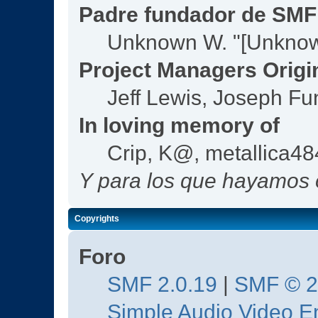
Padre fundador de SMF
Unknown W. "[Unknow
Project Managers Origi
Jeff Lewis, Joseph F
In loving memory of
Crip, K@, metallica4
Y para los que hayamos o
Copyrights
Foro
SMF 2.0.19
|
SMF © 
Simple Audio Video 