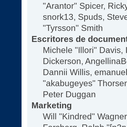
"Arantor" Spicer, Ric
snork13, Spuds, Steve
"Tyrsson" Smith
Escritores de documen
Michele "Illori" Davis
Dickerson, AngellinaBe
Dannii Willis, emanu
"akabugeyes" Thorsen,
Peter Duggan
Marketing
Will "Kindred" Wagne