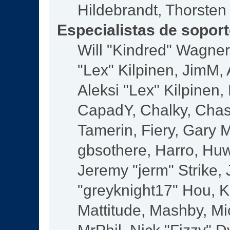
Hildebrandt, Thorsten
Especialistas de sopor
Will "Kindred" Wagner,
"Lex" Kilpinen, JimM, 
Aleksi "Lex" Kilpinen,
CapadY, Chalky, Chas
Tamerin, Fiery, Gary 
gbsothere, Harro, Huw
Jeremy "jerm" Strike,
"greyknight17" Hou, KG
Mattitude, Mashby, Mic