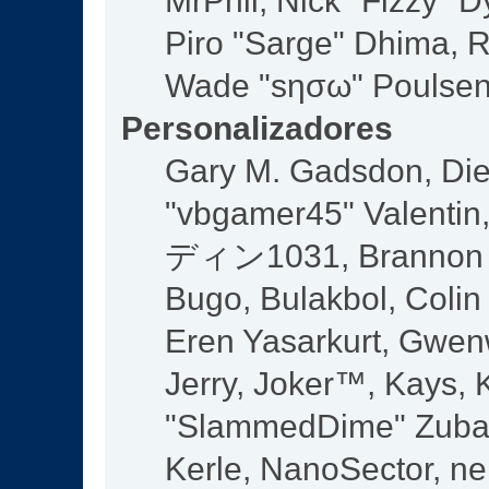
MrPhil, Nick "Fizzy" D
Piro "Sarge" Dhima, R
Wade "sησω" Poulsen,
Personalizadores
Gary M. Gadsdon, Die
"vbgamer45" Valentin,
ディン1031, Brannon "B
Bugo, Bulakbol, Colin
Eren Yasarkurt, Gwen
Jerry, Joker™, Kays, K
"SlammedDime" Zuba,
Kerle, NanoSector, ne