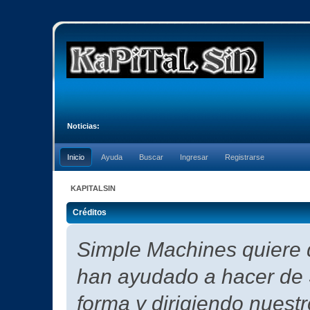
Noticias:
Inicio
Ayuda
Buscar
Ingresar
Registrarse
KAPITALSIN
Créditos
Simple Machines quiere d
han ayudado a hacer de 
forma y dirigiendo nuest