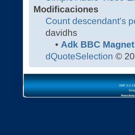
Modificaciones
Count descendant's p
davidhs
•
Adk BBC Magnet
dQuoteSelection
© 20
SMF 2.0.1
Simp
Anecdota