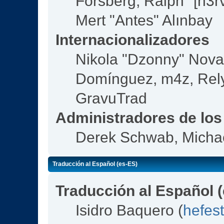
Forsberg, Ralph "[n3r
Mert "Antes" Alınbay
Internacionalizadores
Nikola "Dzonny" Nova
Domínguez, m4z, Rely
GravuTrad
Administradores de los
Derek Schwab, Michae
Traducción al Español (es-ES)
Traducción al Español 
Isidro Baquero (
hefes