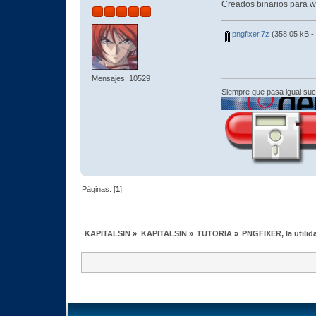
Creados binarios para 
pngfixer.7z
(358.05 kB -
Mensajes: 10529
Siempre que pasa igual su
Páginas: [
1
]
KAPITALSIN
»
KAPITALSIN
»
TUTORIA
»
PNGFIXER, la utilid