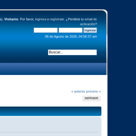
a),
Visitante
. Por favor,
ingresa
o
regístrate
. ¿Perdiste tu
email de
activación
?
08 de Agosto de 2026, 04:56:37 am
« anterior
próximo »
IMPRIMIR