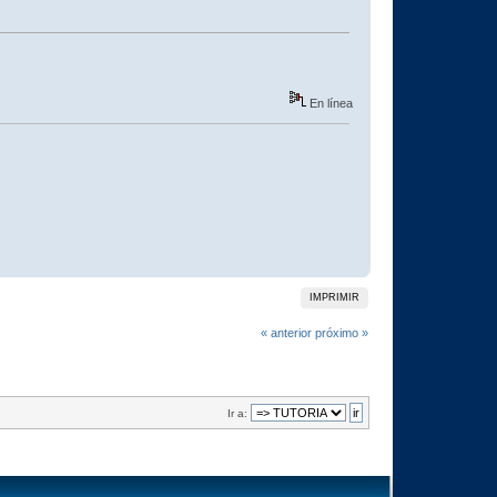
En línea
IMPRIMIR
« anterior
próximo »
Ir a: