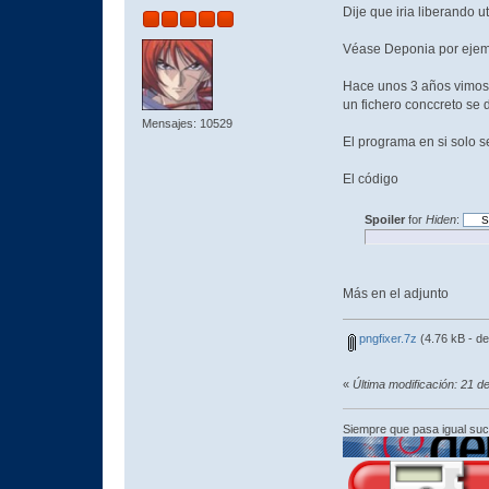
Dije que iria liberando 
Véase Deponia por ejem
Hace unos 3 años vimos 
un fichero conccreto se 
Mensajes: 10529
El programa en si solo 
El código
Spoiler
for
Hiden
:
Más en el adjunto
pngfixer.7z
(4.76 kB - d
«
Última modificación: 21 
Siempre que pasa igual su