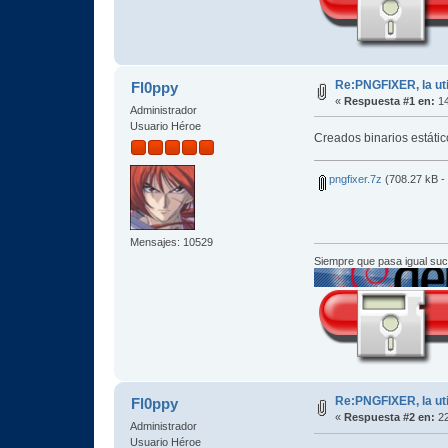
Re:PNGFIXER, la uti
Fl0ppy
«
Respuesta #1 en:
14
Administrador
Usuario Héroe
Creados binarios estátic
pngfixer.7z
(708.27 kB -
Mensajes: 10529
Siempre que pasa igual su
Re:PNGFIXER, la uti
Fl0ppy
«
Respuesta #2 en:
22
Administrador
Usuario Héroe