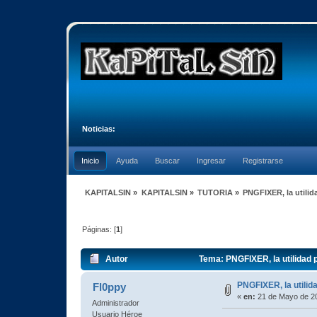
Noticias:
Inicio
Ayuda
Buscar
Ingresar
Registrarse
KAPITALSIN
»
KAPITALSIN
»
TUTORIA
»
PNGFIXER, la utilid
Páginas: [
1
]
Autor
Tema: PNGFIXER, la utilidad p
PNGFIXER, la utilid
Fl0ppy
«
en:
21 de Mayo de 20
Administrador
Usuario Héroe