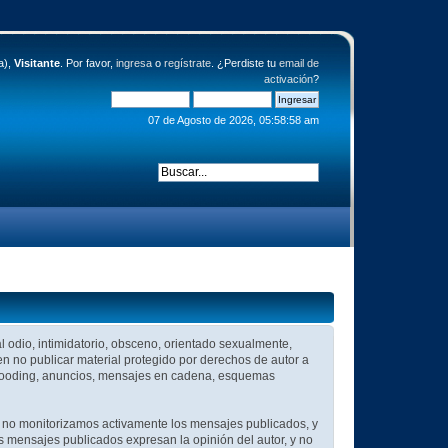
a),
Visitante
. Por favor,
ingresa
o
regístrate
. ¿Perdiste tu
email de
activación
?
07 de Agosto de 2026, 05:58:58 am
al odio, intimidatorio, obsceno, orientado sexualmente,
en no publicar material protegido por derechos de autor a
, flooding, anuncios, mensajes en cadena, esquemas
que no monitorizamos activamente los mensajes publicados, y
s mensajes publicados expresan la opinión del autor, y no