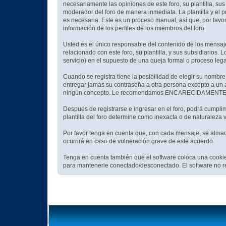
necesariamente las opiniones de este foro, su plantilla, sus
moderador del foro de manera inmediata. La plantilla y el p
es necesaria. Este es un proceso manual, así que, por favo
información de los perfiles de los miembros del foro.
Usted es el único responsable del contenido de los mensaje
relacionado con este foro, su plantilla, y sus subsidiarios.
servicio) en el supuesto de una queja formal o proceso leg
Cuando se registra tiene la posibilidad de elegir su nombr
entregar jamás su contraseña a otra persona excepto a un 
ningún concepto. Le recomendamos ENCARECIDAMENTE que u
Después de registrarse e ingresar en el foro, podrá cumplim
plantilla del foro determine como inexacta o de naturaleza 
Por favor tenga en cuenta que, con cada mensaje, se almace
ocurrirá en caso de vulneración grave de este acuerdo.
Tenga en cuenta también que el software coloca una cookie
para mantenerle conectado/desconectado. El software no re