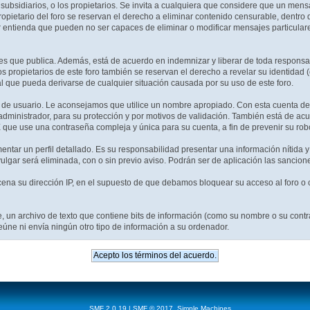
 subsidiarios, o los propietarios. Se invita a cualquiera que considere que un mens
ropietario del foro se reservan el derecho a eliminar contenido censurable, dentro
r entienda que pueden no ser capaces de eliminar o modificar mensajes particulare
s que publica. Además, está de acuerdo en indemnizar y liberar de toda responsabil
 Los propietarios de este foro también se reservan el derecho a revelar su identida
al que pueda derivarse de cualquier situación causada por su uso de este foro.
e de usuario. Le aconsejamos que utilice un nombre apropiado. Con esta cuenta de
administrador, para su protección y por motivos de validación. También está de a
se una contraseña compleja y única para su cuenta, a fin de prevenir su rob
entar un perfil detallado. Es su responsabilidad presentar una información nítida y
vulgar será eliminada, con o sin previo aviso. Podrán ser de aplicación las sancio
na su dirección IP, en el supuesto de que debamos bloquear su acceso al foro o c
, un archivo de texto que contiene bits de información (como su nombre o su con
úne ni envía ningún otro tipo de información a su ordenador.
SMF 2.0.19
|
SMF © 2017
,
Simple Machines