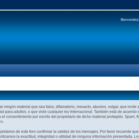
Bienvenido(
r ningún material que sea falso, difamatorio, inexacto, abusivo, vulgar, que incite 
al para adultos, o que viole cualquier ley Internacional. También está de acuerdo 
 el consentimiento por escrito del propietario de dicho material protegido. Spam
ro.
ropietarios de este foro confirmar la validez de los mensajes. Por favor recuerde 
tizamos la exactitud, integridad o utilidad de ninguna información presentada. Lo