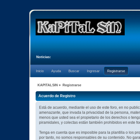
Noticias:
Inicio
Ayuda
Buscar
Ingresar
Registrarse
KAPITALSIN
»
Registrarse
Acuerdo de Registro
Está de acuerdo, mediante el uso de este foro, en no publica
amenazante, que invada la privacidad de la persona, materi
menos que usted sea el propietario de los derechos o tenga
piramidales, y colectas están también prohibidos en este fo
Tenga en cuenta que es imposible para la plantilla o los p
por tanto, no somos responsables de su contenido. No garan