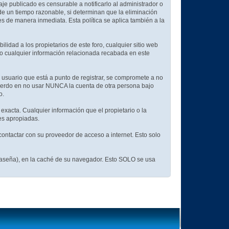
aje publicado es censurable a notificarlo al administrador o
 de un tiempo razonable, si determinan que la eliminación
s de manera inmediata. Esta política se aplica también a la
idad a los propietarios de este foro, cualquier sitio web
d (o cualquier información relacionada recabada en este
 usuario que está a punto de registrar, se compromete a no
cuerdo en no usar NUNCA la cuenta de otra persona bajo
o.
 exacta. Cualquier información que el propietario o la
nes apropiadas.
ontactar con su proveedor de acceso a internet. Esto solo
traseña), en la caché de su navegador. Esto SOLO se usa